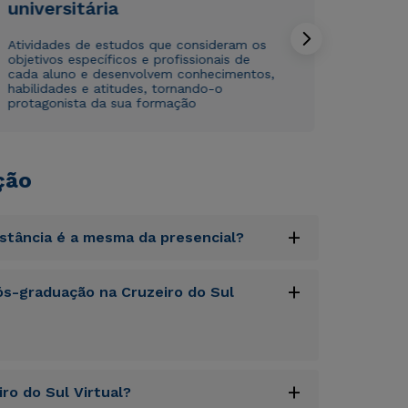
universitária
Atividades de estudos que consideram os
objetivos específicos e profissionais de
cada aluno e desenvolvem conhecimentos,
habilidades e atitudes, tornando-o
protagonista da sua formação
ção
+
istância é a mesma da presencial?
uptatem accusantium doloremque laudantium,
+
s-graduação na Cruzeiro do Sul
tatis et quasi architecto beatae vitae dicta
s sit aspernatur aut odit aut fugit, sed quia
sequi nesciunt.
uptatem accusantium doloremque laudantium,
+
ro do Sul Virtual?
tatis et quasi architecto beatae vitae dicta