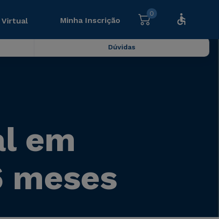
0
Minha Inscrição
 Virtual
Dúvidas
al em
6 meses