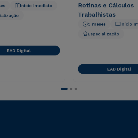
Rotinas e Cálculos
ses
Início Imediato
Trabalhistas
ialização
9 meses
Início I
Especialização
EAD Digital
EAD Digital