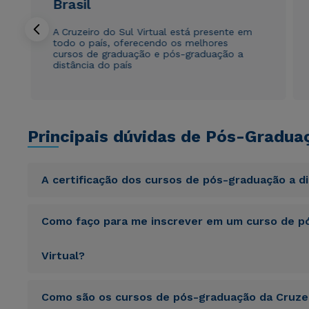
Brasil
A Cruzeiro do Sul Virtual está presente em
todo o país, oferecendo os melhores
cursos de graduação e pós-graduação a
distância do país
Principais dúvidas de Pós-Gradua
A certificação dos cursos de pós-graduação a d
Sed ut perspiciatis unde omnis iste natus error sit vol
Como faço para me inscrever em um curso de pó
totam rem aperiam, eaque ipsa quae ab illo inventore veri
sunt explicabo. Nemo enim ipsam voluptatem quia volupta
consequuntur magni dolores eos qui ratione voluptatem 
Virtual?
Sed ut perspiciatis unde omnis iste natus error sit vol
Como são os cursos de pós-graduação da Cruzei
totam rem aperiam, eaque ipsa quae ab illo inventore veri