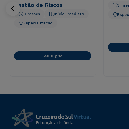
Gestão de Riscos
9 me
9 meses
Início Imediato
Espec
Especialização
EAD Digital