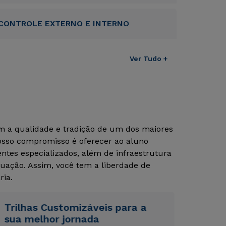
CONTROLE EXTERNO E INTERNO
Ver Tudo +
Rápido e fácil
Rápido e fácil
WhatsApp
WhatsApp
ou
ou
om a qualidade e tradição de um dos maiores
Nosso compromisso é oferecer ao aluno
tes especializados, além de infraestrutura
uação. Assim, você tem a liberdade de
ria.
Estou de acordo com a
Estou de acordo com a
Política de Privacidade.
Política de Privacidade.
e
e
autorizo que meus dados sejam utilizados para o
autorizo que meus dados sejam utilizados para o
Trilhas Customizáveis para a
envio de conteúdos da Cruzeiro do Sul.
envio de conteúdos da Cruzeiro do Sul.
sua melhor jornada