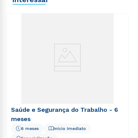
explicabo. Nemo enim ipsam voluptatem quia
voluptas sit aspernatur aut odit aut fugit, sed quia
consequuntur magni dolores eos qui ratione
voluptatem sequi nesciunt.
Saúde e Segurança do Trabalho - 6
meses
6 meses
Início Imediato