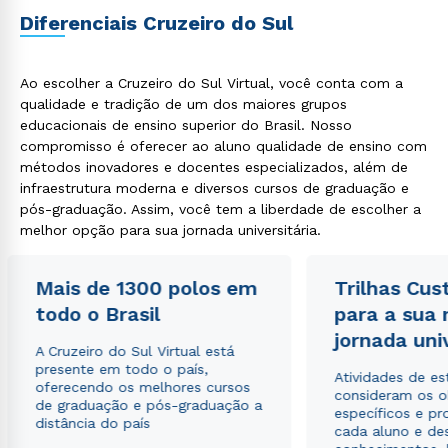
Diferenciais Cruzeiro do Sul
ou
Ao escolher a Cruzeiro do Sul Virtual, você conta com a
qualidade e tradição de um dos maiores grupos
educacionais de ensino superior do Brasil. Nosso
compromisso é oferecer ao aluno qualidade de ensino com
métodos inovadores e docentes especializados, além de
Estou de acordo com a
Política de Privacidade.
e
infraestrutura moderna e diversos cursos de graduação e
autorizo que meus dados sejam utilizados para o
pós-graduação. Assim, você tem a liberdade de escolher a
envio de conteúdos da Cruzeiro do Sul.
melhor opção para sua jornada universitária.
Mais de 1300 polos em
Trilhas Cus
todo o Brasil
para a sua
jornada uni
A Cruzeiro do Sul Virtual está
presente em todo o país,
Atividades de e
oferecendo os melhores cursos
consideram os o
de graduação e pós-graduação a
específicos e pro
distância do país
cada aluno e de