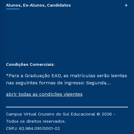
+
Alunos, Ex-Alunos, Candidatos
Condições Comerciais:
*Para a Graduação EAD, as matrículas serão isentas
nas seguintes formas de ingresso: Segunda
Graduação, Segunda Graduação 2.0 e Transferência.
abrir todas as condições vigentes
Já para as demais, a taxa de matrícula será de R$
49. *Para a Pós-graduação EAD, as ofertas
mencionadas são referentes aos cursos: Ensino
Campus Virtual Cruzeiro do Sul Educacional © 2026 -
Religioso, Geografia para a Docência e Metodologia
Todos os direitos reservados.
do Ensino de História: Questões Atuais.
CNPJ: 62.984.091/0001-02