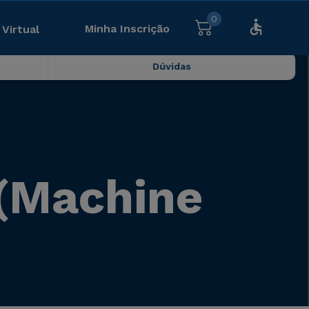
0
Minha Inscrição
 Virtual
Dúvidas
(Machine