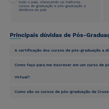
todo o país, oferecendo os melhores
cursos de graduação e pós-graduação a
distância do país
Principais dúvidas de Pós-Gradua
A certificação dos cursos de pós-graduação a d
Sed ut perspiciatis unde omnis iste natus error sit vol
Como faço para me inscrever em um curso de pó
totam rem aperiam, eaque ipsa quae ab illo inventore veri
sunt explicabo. Nemo enim ipsam voluptatem quia volupta
consequuntur magni dolores eos qui ratione voluptatem 
Virtual?
Sed ut perspiciatis unde omnis iste natus error sit vol
Como são os cursos de pós-graduação da Cruzei
totam rem aperiam, eaque ipsa quae ab illo inventore veri
sunt explicabo. Nemo enim ipsam voluptatem quia volupta
consequuntur magni dolores eos qui ratione voluptatem 
Sed ut perspiciatis unde omnis iste natus error sit vol
totam rem aperiam, eaque ipsa quae ab illo inventore veri