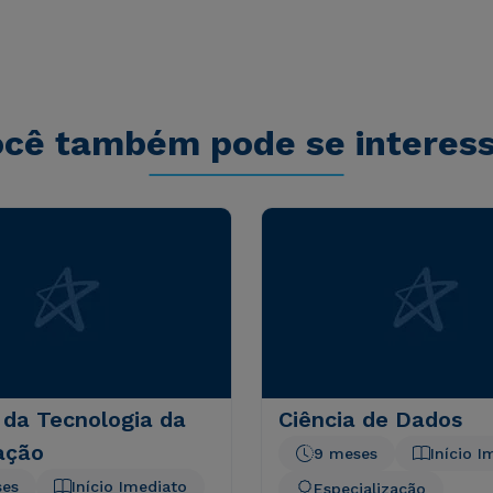
s sit aspernatur aut odit aut fugit, sed quia
sequi nesciunt.
cê também pode se interes
 da Tecnologia da
Ciência de Dados
ação
9 meses
Início I
ses
Início Imediato
Especialização