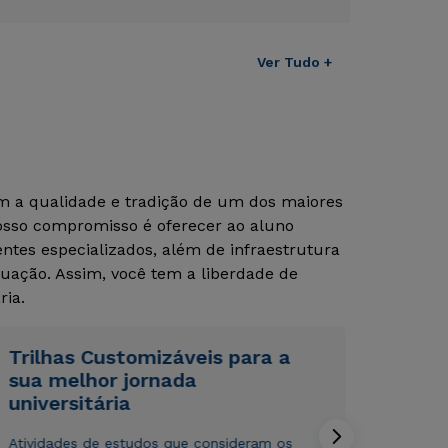
Ver Tudo +
om a qualidade e tradição de um dos maiores
Nosso compromisso é oferecer ao aluno
tes especializados, além de infraestrutura
uação. Assim, você tem a liberdade de
Rápido e fácil
Rápido e fácil
ria.
WhatsApp
WhatsApp
ou
ou
Trilhas Customizáveis para a
sua melhor jornada
universitária
Atividades de estudos que consideram os