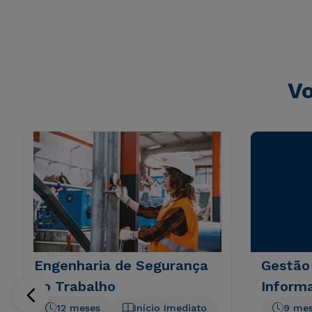
sunt explicabo. Nemo enim ipsam voluptatem quia volupta
consequuntur magni dolores eos qui ratione voluptatem 
Vo
Engenharia de Segurança
Gestão
do Trabalho
Inform
12 meses
Início Imediato
9 me