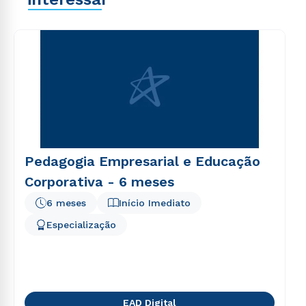
explicabo. Nemo enim ipsam voluptatem quia
voluptas sit aspernatur aut odit aut fugit, sed quia
consequuntur magni dolores eos qui ratione
voluptatem sequi nesciunt.
Pedagogia Empresarial e Educação
Corporativa - 6 meses
6 meses
Início Imediato
Especialização
EAD Digital