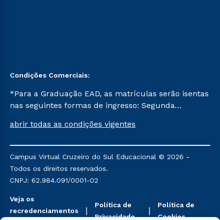
Condições Comerciais:
*Para a Graduação EAD, as matrículas serão isentas
nas seguintes formas de ingresso: Segunda
Graduação, Segunda Graduação 2.0 e Transferência.
abrir todas as condições vigentes
Já para as demais, a taxa de matrícula será de R$
49. *Para a Pós-graduação EAD, as ofertas
mencionadas são referentes aos cursos: Ensino
Campus Virtual Cruzeiro do Sul Educacional © 2026 -
Religioso, Geografia para a Docência e Metodologia
Todos os direitos reservados.
do Ensino de História: Questões Atuais.
CNPJ: 62.984.091/0001-02
Veja os
Política de
Política de
recredenciamentos
Privacidade
Cookies