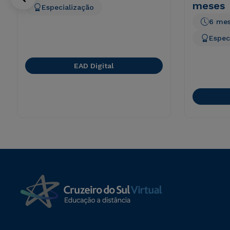
meses
Especialização
6 me
Espec
EAD Digital