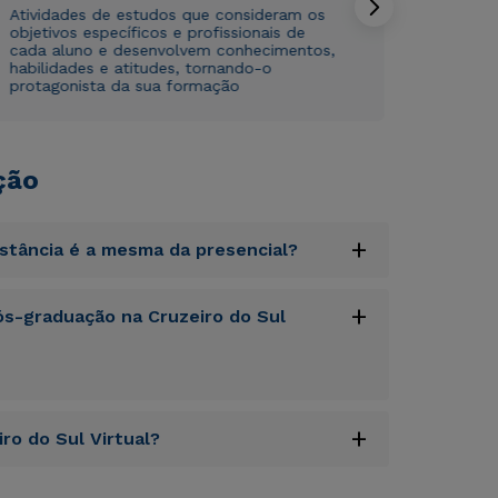
Atividades de estudos que consideram os
objetivos específicos e profissionais de
cada aluno e desenvolvem conhecimentos,
habilidades e atitudes, tornando-o
protagonista da sua formação
ção
+
istância é a mesma da presencial?
uptatem accusantium doloremque laudantium,
+
s-graduação na Cruzeiro do Sul
tatis et quasi architecto beatae vitae dicta
s sit aspernatur aut odit aut fugit, sed quia
sequi nesciunt.
uptatem accusantium doloremque laudantium,
+
ro do Sul Virtual?
tatis et quasi architecto beatae vitae dicta
s sit aspernatur aut odit aut fugit, sed quia
sequi nesciunt.
uptatem accusantium doloremque laudantium,