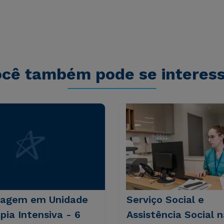
tatis et quasi architecto beatae vitae dicta
s sit aspernatur aut odit aut fugit, sed quia
sequi nesciunt.
cê também pode se interes
agem em Unidade
Serviço Social e
pia Intensiva - 6
Assistência Social 