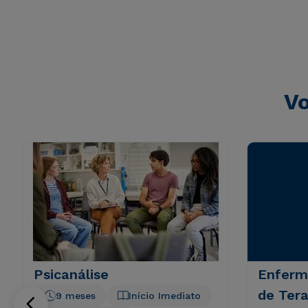
totam rem aperiam, eaque ipsa quae ab illo inventore veri
sunt explicabo. Nemo enim ipsam voluptatem quia volupta
consequuntur magni dolores eos qui ratione voluptatem 
Vo
Psicanálise
Enferm
de Tera
9 meses
Início Imediato