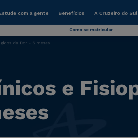
Estude com a gente
Benefícios
A Cruzeiro do Sul
Como se matricular
lógicos da Dor - 6 meses
nicos e Fisio
meses