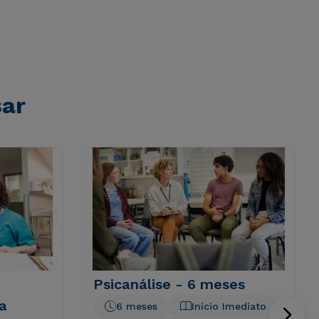
sar
Psicanálise - 6 meses
na
6 meses
Início Imediato