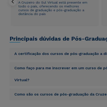
A Cruzeiro do Sul Virtual está presente em
todo o país, oferecendo os melhores
cursos de graduação e pós-graduação a
distância do país
Principais dúvidas de Pós-Gradua
A certificação dos cursos de pós-graduação a d
Sed ut perspiciatis unde omnis iste natus error sit vol
Como faço para me inscrever em um curso de pó
totam rem aperiam, eaque ipsa quae ab illo inventore veri
sunt explicabo. Nemo enim ipsam voluptatem quia volupta
consequuntur magni dolores eos qui ratione voluptatem 
Virtual?
Sed ut perspiciatis unde omnis iste natus error sit vol
Como são os cursos de pós-graduação da Cruzei
totam rem aperiam, eaque ipsa quae ab illo inventore veri
sunt explicabo. Nemo enim ipsam voluptatem quia volupta
consequuntur magni dolores eos qui ratione voluptatem 
Sed ut perspiciatis unde omnis iste natus error sit vol