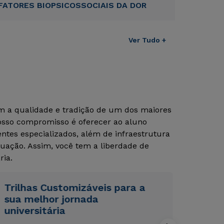
FATORES BIOPSICOSSOCIAIS DA DOR
Ver Tudo +
Rápido e fácil
Rápido e fácil
WhatsApp
WhatsApp
ou
ou
om a qualidade e tradição de um dos maiores
Nosso compromisso é oferecer ao aluno
tes especializados, além de infraestrutura
uação. Assim, você tem a liberdade de
ria.
Estou de acordo com a
Estou de acordo com a
Política de Privacidade.
Política de Privacidade.
e
e
Trilhas Customizáveis para a
autorizo que meus dados sejam utilizados para o
autorizo que meus dados sejam utilizados para o
sua melhor jornada
envio de conteúdos da Cruzeiro do Sul.
envio de conteúdos da Cruzeiro do Sul.
universitária