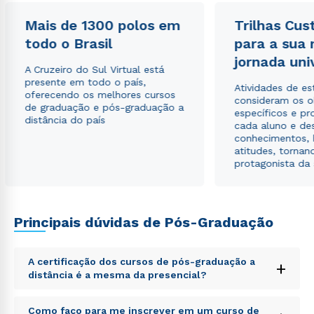
Mais de 1300 polos em
Trilhas Cus
Estou de acordo com a
Política de Privacidade.
e
todo o Brasil
para a sua
autorizo que meus dados sejam utilizados para o
jornada uni
envio de conteúdos da Cruzeiro do Sul.
A Cruzeiro do Sul Virtual está
presente em todo o país,
Atividades de e
oferecendo os melhores cursos
consideram os o
de graduação e pós-graduação a
específicos e pro
distância do país
cada aluno e de
conhecimentos, 
atitudes, tornan
protagonista da
Principais dúvidas de Pós-Graduação
A certificação dos cursos de pós-graduação a
+
distância é a mesma da presencial?
Sed ut perspiciatis unde omnis iste natus error sit
Como faço para me inscrever em um curso de