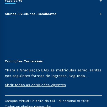
+
Faça parte
+
Alunos, Ex-Alunos, Candidatos
Condições Comerciais:
*Para a Graduação EAD, as matrículas serão isentas
nas seguintes formas de ingresso: Segunda
Graduação, Segunda Graduação 2.0 e Transferência.
abrir todas as condições vigentes
Já para as demais, a taxa de matrícula será de R$
49. *Para a Pós-graduação EAD, as ofertas
mencionadas são referentes aos cursos: Ensino
Campus Virtual Cruzeiro do Sul Educacional © 2026 -
Religioso, Geografia para a Docência e Metodologia
Todos os direitos reservados.