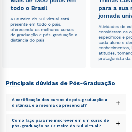
Mais de 1300 polos em
Trilhas Cus
envio de conteúdos da Cruzeiro do Sul.
todo o Brasil
para a sua
jornada uni
A Cruzeiro do Sul Virtual está
presente em todo o país,
Atividades de e
oferecendo os melhores cursos
consideram os o
de graduação e pós-graduação a
específicos e pro
distância do país
cada aluno e de
conhecimentos, 
atitudes, tornan
protagonista da
Principais dúvidas de Pós-Graduação
A certificação dos cursos de pós-graduação a
+
distância é a mesma da presencial?
Sed ut perspiciatis unde omnis iste natus error sit
Como faço para me inscrever em um curso de
+
voluptatem accusantium doloremque laudantium,
pós-graduação na Cruzeiro do Sul Virtual?
totam rem aperiam, eaque ipsa quae ab illo inventore