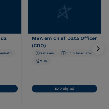
 da
MBA em Chief Data Officer
(CDO)
mediato
9 meses
Início Imediato
MBA
EAD Digital