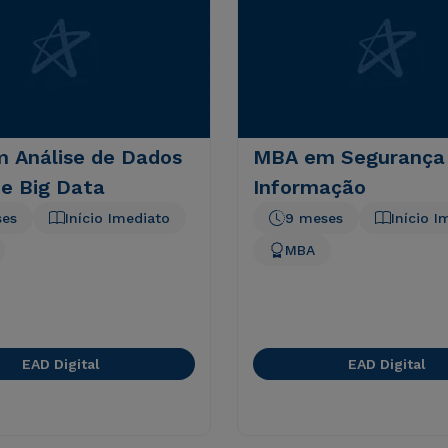
 Análise de Dados
MBA em Segurança
 e Big Data
Informação
ses
Início Imediato
9 meses
Início I
MBA
EAD Digital
EAD Digital