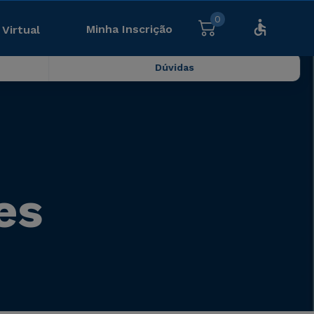
0
Minha Inscrição
 Virtual
Dúvidas
es