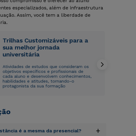
Nosso compromisso é oferecer ao aluno
tes especializados, além de infraestrutura
uação. Assim, você tem a liberdade de
ria.
Trilhas Customizáveis para a
sua melhor jornada
universitária
Rápido e fácil
Rápido e fácil
WhatsApp
WhatsApp
Atividades de estudos que consideram os
ou
ou
objetivos específicos e profissionais de
cada aluno e desenvolvem conhecimentos,
habilidades e atitudes, tornando-o
protagonista da sua formação
ção
Estou de acordo com a
Estou de acordo com a
Política de Privacidade.
Política de Privacidade.
e
e
autorizo que meus dados sejam utilizados para o
autorizo que meus dados sejam utilizados para o
envio de conteúdos da Cruzeiro do Sul.
envio de conteúdos da Cruzeiro do Sul.
+
istância é a mesma da presencial?