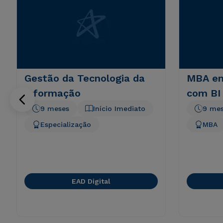
Gestão da Tecnologia da
MBA em
Informação
com BI
9 meses
Início Imediato
9 me
Especialização
MBA
EAD Digital