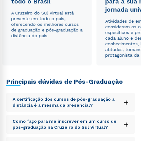
todo o Brasil
para a sua
jornada uni
Estou de acordo com a
Política de Privacidade.
e
A Cruzeiro do Sul Virtual está
autorizo que meus dados sejam utilizados para o
presente em todo o país,
Atividades de e
envio de conteúdos da Cruzeiro do Sul.
oferecendo os melhores cursos
consideram os o
de graduação e pós-graduação a
específicos e pro
distância do país
cada aluno e de
conhecimentos, 
atitudes, tornan
protagonista da
Principais dúvidas de Pós-Graduação
A certificação dos cursos de pós-graduação a
+
distância é a mesma da presencial?
Sed ut perspiciatis unde omnis iste natus error sit
Como faço para me inscrever em um curso de
+
voluptatem accusantium doloremque laudantium,
pós-graduação na Cruzeiro do Sul Virtual?
totam rem aperiam, eaque ipsa quae ab illo inventore
veritatis et quasi architecto beatae vitae dicta sunt