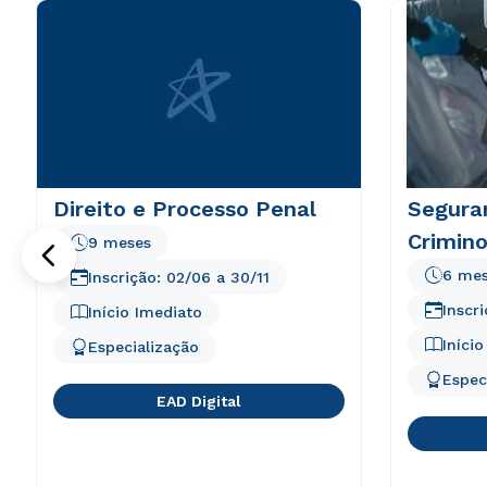
Direito e Processo Penal
Segura
Crimino
9 meses
6 me
Inscrição:
02/06
a
30/11
Inscr
Início Imediato
Iníci
Especialização
Espec
EAD Digital