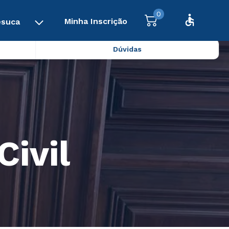
0
Minha Inscrição
esuca
Dúvidas
Civil