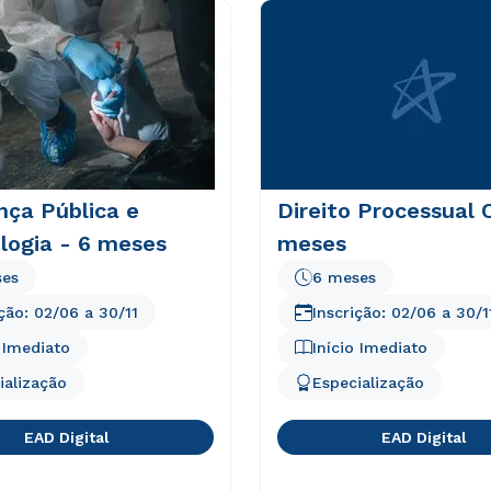
nça Pública e
Direito Processual C
logia - 6 meses
meses
ses
6 meses
ição:
02/06
a
30/11
Inscrição:
02/06
a
30/1
o Imediato
Início Imediato
ialização
Especialização
EAD Digital
EAD Digital