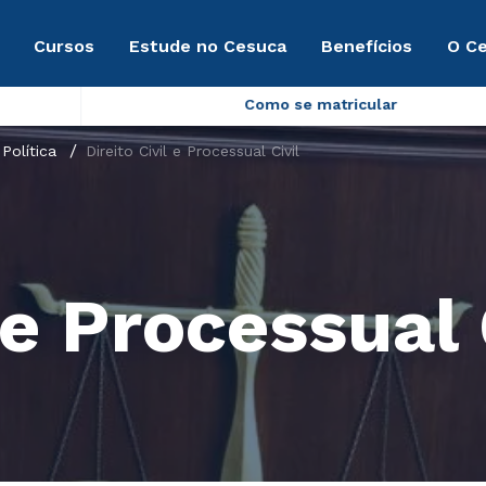
Cursos
Estude no Cesuca
Benefícios
O C
Como se matricular
Política
Direito Civil e Processual Civil
 e Processual 