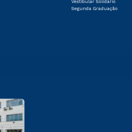
Vestibular Solidário
Segunda Graduação
Cesuca
Rua Silvério Manoel da Silva,
160 Colinas – Cachoeirinha/RS
CEP 94940-243