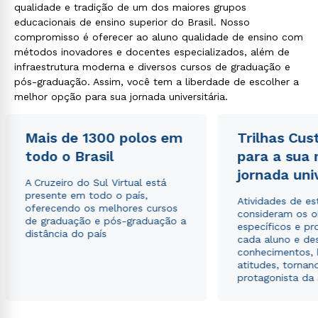
qualidade e tradição de um dos maiores grupos
educacionais de ensino superior do Brasil. Nosso
compromisso é oferecer ao aluno qualidade de ensino com
métodos inovadores e docentes especializados, além de
infraestrutura moderna e diversos cursos de graduação e
Rápido e fácil
WhatsApp
pós-graduação. Assim, você tem a liberdade de escolher a
melhor opção para sua jornada universitária.
ou
Mais de 1300 polos em
Trilhas Cus
todo o Brasil
para a sua
jornada uni
A Cruzeiro do Sul Virtual está
presente em todo o país,
Atividades de e
oferecendo os melhores cursos
Estou de acordo com a
Política de Privacidade.
e
consideram os o
de graduação e pós-graduação a
autorizo que meus dados sejam utilizados para o
específicos e pro
distância do país
envio de conteúdos da Cruzeiro do Sul.
cada aluno e de
conhecimentos, 
atitudes, tornan
protagonista da