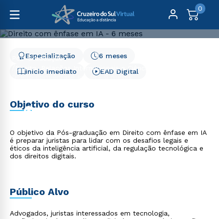
0
Especialização
6 meses
Pós-Graduação
Direito, Relações Internacionais e Ciência Política
Início Imediato
EAD Digital
Direito com ênfase em IA - 6 meses
Direito com ênfase em IA
Objetivo do curso
- 6 meses
O objetivo da Pós-graduação em Direito com ênfase em IA
é preparar juristas para lidar com os desafios legais e
éticos da inteligência artificial, da regulação tecnológica e
dos direitos digitais.
Público Alvo
Advogados, juristas interessados em tecnologia,