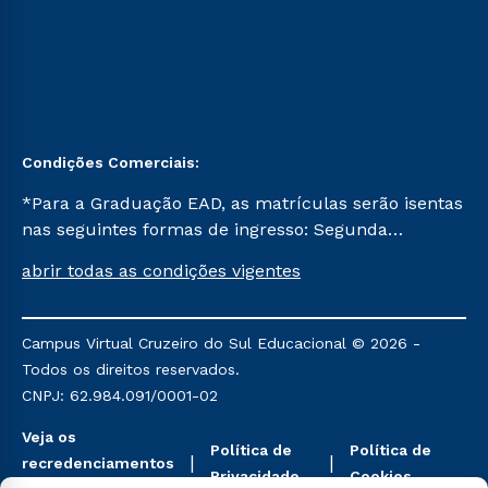
Condições Comerciais:
*Para a Graduação EAD, as matrículas serão isentas
nas seguintes formas de ingresso: Segunda
Graduação, Segunda Graduação 2.0 e Transferência.
abrir todas as condições vigentes
Já para as demais, a taxa de matrícula será de R$
49. *Para a Pós-graduação EAD, as ofertas
mencionadas são referentes aos cursos: Ensino
Campus Virtual Cruzeiro do Sul Educacional © 2026 -
Religioso, Geografia para a Docência e Metodologia
Todos os direitos reservados.
do Ensino de História: Questões Atuais.
CNPJ: 62.984.091/0001-02
Veja os
Política de
Política de
recredenciamentos
Privacidade
Cookies