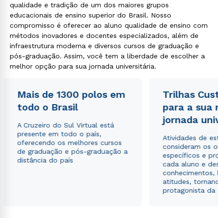
qualidade e tradição de um dos maiores grupos
educacionais de ensino superior do Brasil. Nosso
compromisso é oferecer ao aluno qualidade de ensino com
métodos inovadores e docentes especializados, além de
infraestrutura moderna e diversos cursos de graduação e
pós-graduação. Assim, você tem a liberdade de escolher a
melhor opção para sua jornada universitária.
Rápido e fácil
WhatsApp
Mais de 1300 polos em
Trilhas Cus
ou
todo o Brasil
para a sua
jornada uni
A Cruzeiro do Sul Virtual está
presente em todo o país,
Atividades de e
oferecendo os melhores cursos
consideram os o
de graduação e pós-graduação a
específicos e pro
distância do país
cada aluno e de
conhecimentos, 
Estou de acordo com a
Política de Privacidade.
e
atitudes, tornan
autorizo que meus dados sejam utilizados para o
protagonista da
envio de conteúdos da Cruzeiro do Sul.