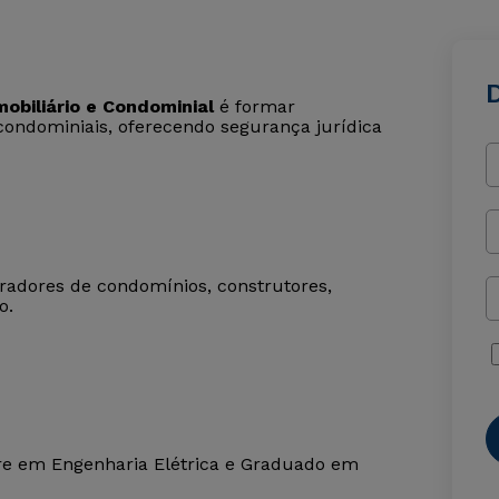
D
obiliário e Condominial
é formar
 condominiais, oferecendo segurança jurídica
tradores de condomínios, construtores,
o.
re em Engenharia Elétrica e Graduado em