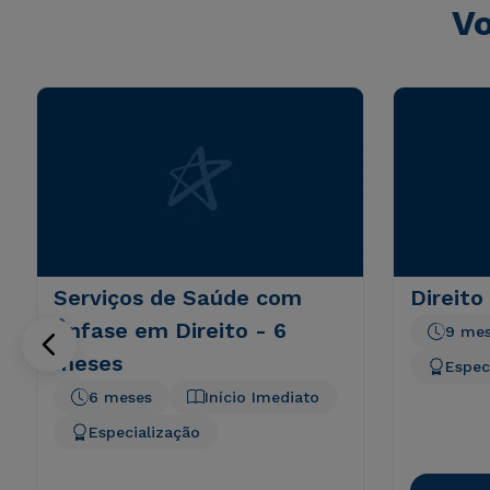
Vo
Serviços de Saúde com
Direito
Ênfase em Direito - 6
9 me
meses
Espec
6 meses
Início Imediato
Especialização