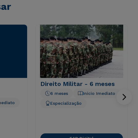
sar
Direito Militar - 6 meses
6 meses
Início Imediato
mediato
Especialização