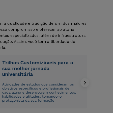
om a qualidade e tradição de um dos maiores
Nosso compromisso é oferecer ao aluno
tes especializados, além de infraestrutura
uação. Assim, você tem a liberdade de
ria.
Rápido e fácil
Rápido e fácil
Trilhas Customizáveis para a
WhatsApp
WhatsApp
sua melhor jornada
ou
ou
universitária
Atividades de estudos que consideram os
objetivos específicos e profissionais de
cada aluno e desenvolvem conhecimentos,
habilidades e atitudes, tornando-o
protagonista da sua formação
Estou de acordo com a
Estou de acordo com a
Política de Privacidade.
Política de Privacidade.
e
e