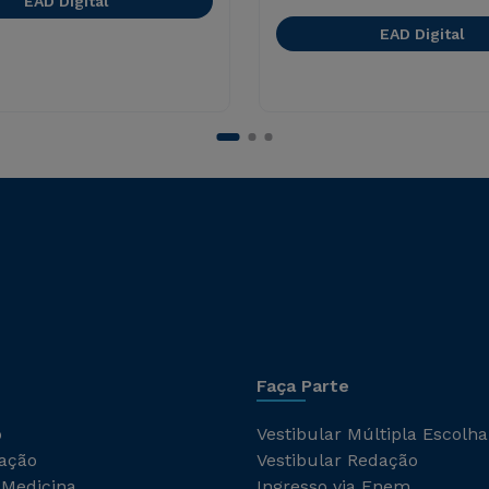
EAD Digital
EAD Digital
Faça Parte
o
Vestibular Múltipla Escolha
ação
Vestibular Redação
 Medicina
Ingresso via Enem