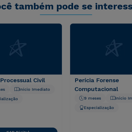
cê também pode se interes
 Processual Civil
Perícia Forense
Computacional
ses
Início Imediato
9 meses
Início I
ialização
Especialização