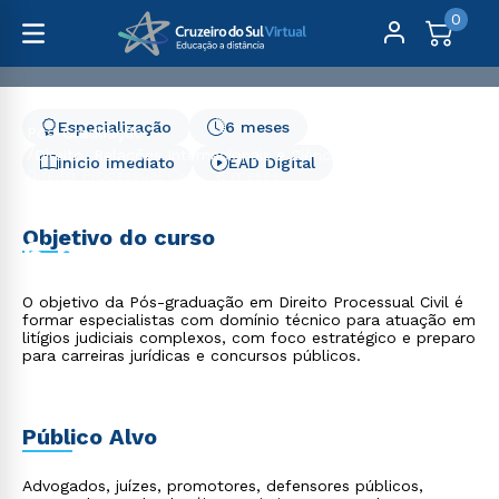
0
Especialização
6 meses
Pós-Graduação
Direito, Relações Internacionais e Ciência Política
Início Imediato
EAD Digital
Direito Processual Civil - 6 meses
Direito Processual Civil -
Objetivo do curso
6 meses
O objetivo da Pós-graduação em Direito Processual Civil é
formar especialistas com domínio técnico para atuação em
litígios judiciais complexos, com foco estratégico e preparo
para carreiras jurídicas e concursos públicos.
Público Alvo
Advogados, juízes, promotores, defensores públicos,