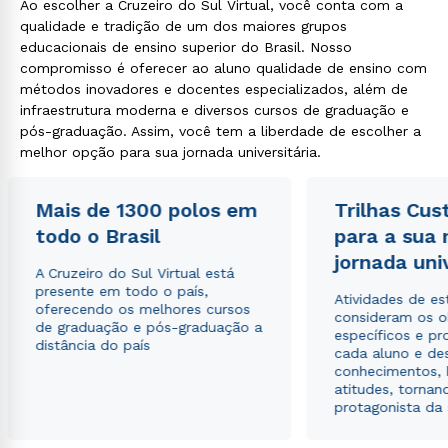
Ao escolher a Cruzeiro do Sul Virtual, você conta com a
qualidade e tradição de um dos maiores grupos
educacionais de ensino superior do Brasil. Nosso
compromisso é oferecer ao aluno qualidade de ensino com
métodos inovadores e docentes especializados, além de
infraestrutura moderna e diversos cursos de graduação e
pós-graduação. Assim, você tem a liberdade de escolher a
Rápido e fácil
melhor opção para sua jornada universitária.
WhatsApp
ou
Mais de 1300 polos em
Trilhas Cus
todo o Brasil
para a sua
jornada uni
A Cruzeiro do Sul Virtual está
presente em todo o país,
Atividades de e
oferecendo os melhores cursos
consideram os o
de graduação e pós-graduação a
específicos e pro
distância do país
Estou de acordo com a
Política de Privacidade.
e
cada aluno e de
autorizo que meus dados sejam utilizados para o
conhecimentos, 
envio de conteúdos da Cruzeiro do Sul.
atitudes, tornan
protagonista da