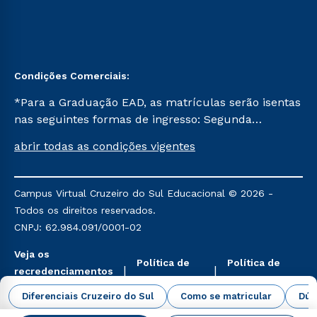
Condições Comerciais:
*Para a Graduação EAD, as matrículas serão isentas
nas seguintes formas de ingresso: Segunda
Graduação, Segunda Graduação 2.0 e Transferência.
abrir todas as condições vigentes
Já para as demais, a taxa de matrícula será de R$
49. *Para a Pós-graduação EAD, as ofertas
mencionadas são referentes aos cursos: Ensino
Campus Virtual Cruzeiro do Sul Educacional © 2026 -
Religioso, Geografia para a Docência e Metodologia
Todos os direitos reservados.
do Ensino de História: Questões Atuais.
CNPJ: 62.984.091/0001-02
Veja os
Política de
Política de
recredenciamentos
Privacidade
Cookies
aqui
Diferenciais Cruzeiro do Sul
Como se matricular
Dúv