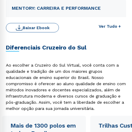
MENTORY: CARREIRA E PERFORMANCE
Ver Tudo +
Baixar Ebook
Rápido e fácil
WhatsApp
Diferenciais Cruzeiro do Sul
ou
Ao escolher a Cruzeiro do Sul Virtual, você conta com a
qualidade e tradição de um dos maiores grupos
educacionais de ensino superior do Brasil. Nosso
compromisso é oferecer ao aluno qualidade de ensino com
métodos inovadores e docentes especializados, além de
infraestrutura moderna e diversos cursos de graduação e
Estou de acordo com a
Política de Privacidade.
e
pós-graduação. Assim, você tem a liberdade de escolher a
autorizo que meus dados sejam utilizados para o
envio de conteúdos da Cruzeiro do Sul.
melhor opção para sua jornada universitária.
Mais de 1300 polos em
Trilhas Cus