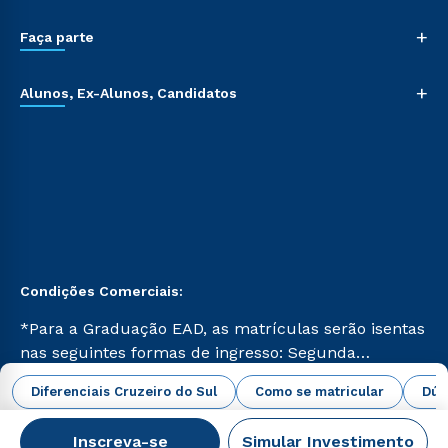
+
Faça parte
+
Alunos, Ex-Alunos, Candidatos
Condições Comerciais:
*Para a Graduação EAD, as matrículas serão isentas
nas seguintes formas de ingresso: Segunda
Graduação, Segunda Graduação 2.0 e Transferência.
abrir todas as condições vigentes
Diferenciais Cruzeiro do Sul
Como se matricular
Dúv
Já para as demais, a taxa de matrícula será de R$
49. *Para a Pós-graduação EAD, as ofertas
Inscreva-se
Simular Investimento