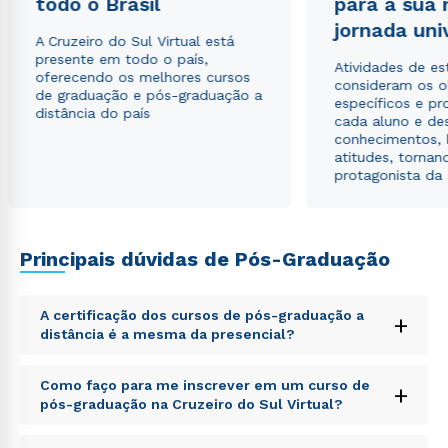
todo o Brasil
para a sua
jornada uni
A Cruzeiro do Sul Virtual está
presente em todo o país,
Atividades de e
oferecendo os melhores cursos
consideram os o
de graduação e pós-graduação a
específicos e pro
distância do país
cada aluno e de
conhecimentos, 
atitudes, tornan
protagonista da
Principais dúvidas de Pós-Graduação
A certificação dos cursos de pós-graduação a
+
distância é a mesma da presencial?
Sed ut perspiciatis unde omnis iste natus error sit
Como faço para me inscrever em um curso de
+
voluptatem accusantium doloremque laudantium,
pós-graduação na Cruzeiro do Sul Virtual?
totam rem aperiam, eaque ipsa quae ab illo inventore
veritatis et quasi architecto beatae vitae dicta sunt