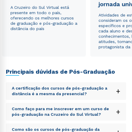
jornada uni
A Cruzeiro do Sul Virtual está
presente em todo o país,
Atividades de e
oferecendo os melhores cursos
consideram os o
de graduação e pós-graduação a
específicos e pro
distância do país
cada aluno e de
conhecimentos, 
atitudes, tornan
protagonista da
Principais dúvidas de Pós-Graduação
A certificação dos cursos de pós-graduação a
+
distância é a mesma da presencial?
Sed ut perspiciatis unde omnis iste natus error sit
Como faço para me inscrever em um curso de
+
voluptatem accusantium doloremque laudantium,
pós-graduação na Cruzeiro do Sul Virtual?
totam rem aperiam, eaque ipsa quae ab illo inventore
veritatis et quasi architecto beatae vitae dicta sunt
Sed ut perspiciatis unde omnis iste natus error sit
explicabo. Nemo enim ipsam voluptatem quia
Como são os cursos de pós-graduação da