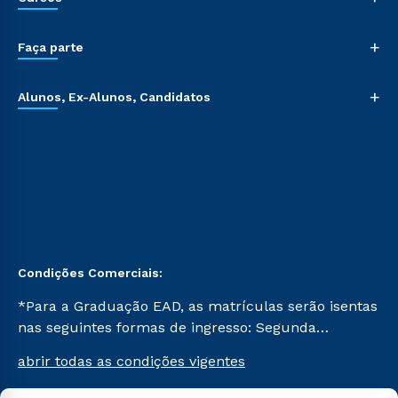
+
Faça parte
+
Alunos, Ex-Alunos, Candidatos
Condições Comerciais:
*Para a Graduação EAD, as matrículas serão isentas
nas seguintes formas de ingresso: Segunda
Graduação, Segunda Graduação 2.0 e Transferência.
abrir todas as condições vigentes
Já para as demais, a taxa de matrícula será de R$
49. *Para a Pós-graduação EAD, as ofertas