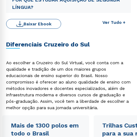
LÍNGUA?
Ver Tudo +
Baixar Ebook
Diferenciais Cruzeiro do Sul
Rápido e fácil
WhatsApp
Ao escolher a Cruzeiro do Sul Virtual, você conta com a
ou
qualidade e tradição de um dos maiores grupos
educacionais de ensino superior do Brasil. Nosso
compromisso é oferecer ao aluno qualidade de ensino com
métodos inovadores e docentes especializados, além de
infraestrutura moderna e diversos cursos de graduação e
pós-graduação. Assim, você tem a liberdade de escolher a
melhor opção para sua jornada universitária.
Estou de acordo com a
Política de Privacidade.
e
autorizo que meus dados sejam utilizados para o
envio de conteúdos da Cruzeiro do Sul.
Mais de 1300 polos em
Trilhas Cus
todo o Brasil
para a sua