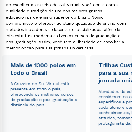
Ao escolher a Cruzeiro do Sul Virtual, você conta com a
qualidade e tradição de um dos maiores grupos
educacionais de ensino superior do Brasil. Nosso
compromisso é oferecer ao aluno qualidade de ensino com
Rápido e fácil
métodos inovadores e docentes especializados, além de
WhatsApp
infraestrutura moderna e diversos cursos de graduação e
ou
pós-graduação. Assim, você tem a liberdade de escolher a
melhor opção para sua jornada universitária.
Mais de 1300 polos em
Trilhas Cus
todo o Brasil
para a sua
jornada uni
A Cruzeiro do Sul Virtual está
Estou de acordo com a
Política de Privacidade.
e
presente em todo o país,
autorizo que meus dados sejam utilizados para o
Atividades de e
oferecendo os melhores cursos
envio de conteúdos da Cruzeiro do Sul.
consideram os o
de graduação e pós-graduação a
específicos e pro
distância do país
cada aluno e de
conhecimentos, 
atitudes, tornan
protagonista da