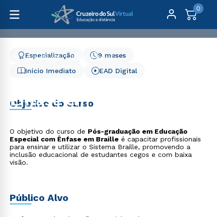
0
Especialização
9 meses
Pós-Graduação
Educação
Educação Especial com Ênfase em Braille
Início Imediato
EAD Digital
Educação Especial com
Ênfase em Braille
Objetivo do curso
O objetivo do curso de
Pós-graduação em Educação
Especial com Ênfase em Braille
é capacitar profissionais
para ensinar e utilizar o Sistema Braille, promovendo a
inclusão educacional de estudantes cegos e com baixa
visão.
Público Alvo