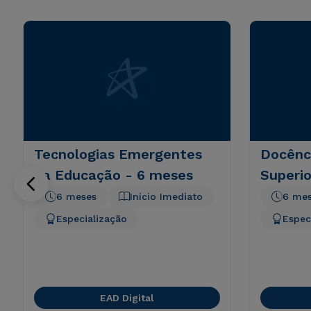
Tecnologias Emergentes
Docênc
na Educação - 6 meses
Superio
6 meses
Início Imediato
6 me
Especialização
Espec
EAD Digital