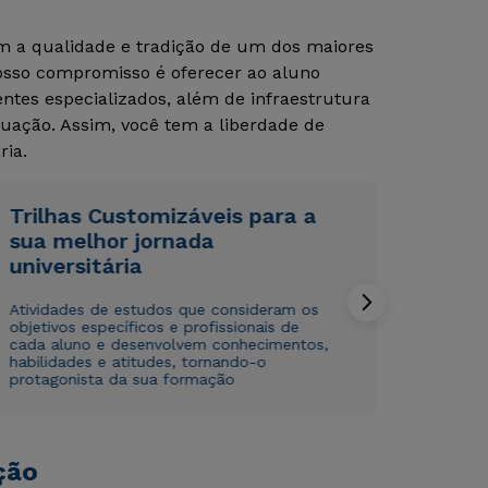
om a qualidade e tradição de um dos maiores
Nosso compromisso é oferecer ao aluno
tes especializados, além de infraestrutura
uação. Assim, você tem a liberdade de
ria.
Trilhas Customizáveis para a
Rápido e fácil
Rápido e fácil
sua melhor jornada
WhatsApp
WhatsApp
universitária
ou
ou
Atividades de estudos que consideram os
objetivos específicos e profissionais de
cada aluno e desenvolvem conhecimentos,
habilidades e atitudes, tornando-o
protagonista da sua formação
Estou de acordo com a
Estou de acordo com a
Política de Privacidade.
Política de Privacidade.
e
e
autorizo que meus dados sejam utilizados para o
autorizo que meus dados sejam utilizados para o
ção
envio de conteúdos da Cruzeiro do Sul.
envio de conteúdos da Cruzeiro do Sul.