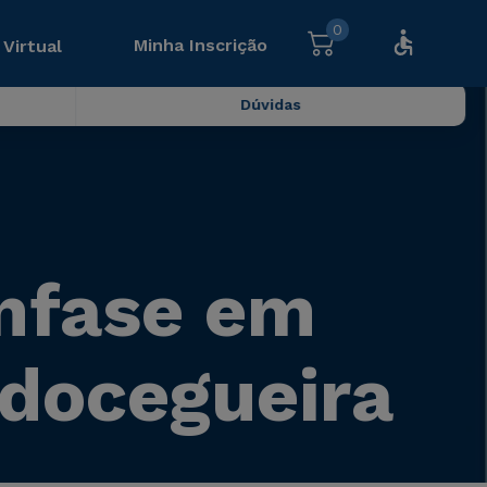
0
Minha Inscrição
 Virtual
Dúvidas
nfase em
rdocegueira