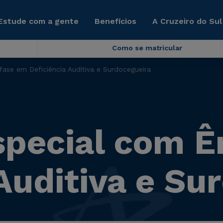
Estude com a gente
Benefícios
A Cruzeiro do Sul
Como se matricular
ase em Deficiência Auditiva e Surdocegueira
pecial com Ê
Auditiva e Su