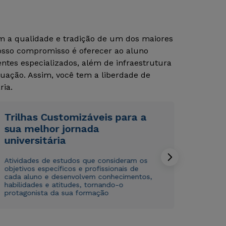
om a qualidade e tradição de um dos maiores
Rápido e fácil
Rápido e fácil
Nosso compromisso é oferecer ao aluno
WhatsApp
WhatsApp
tes especializados, além de infraestrutura
ou
ou
uação. Assim, você tem a liberdade de
ria.
Trilhas Customizáveis para a
sua melhor jornada
universitária
Estou de acordo com a
Estou de acordo com a
Política de Privacidade.
Política de Privacidade.
e
e
autorizo que meus dados sejam utilizados para o
autorizo que meus dados sejam utilizados para o
Atividades de estudos que consideram os
envio de conteúdos da Cruzeiro do Sul.
envio de conteúdos da Cruzeiro do Sul.
objetivos específicos e profissionais de
cada aluno e desenvolvem conhecimentos,
habilidades e atitudes, tornando-o
protagonista da sua formação