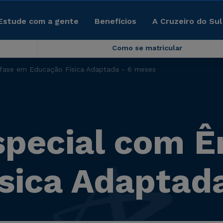
Estude com a gente
Benefícios
A Cruzeiro do Sul
Como se matricular
fase em Educação Física Adaptada - 6 meses
pecial com Ê
sica Adaptad