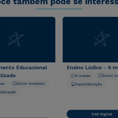
cê também pode se interes
mento Educacional
Ensino Lúdico - 6 
lizado
6 meses
Início I
ses
Início Imediato
Especialização
ialização
EAD Digital