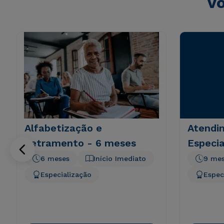
Vo
Alfabetização e
Atendi
Letramento - 6 meses
Especia
6 meses
Início Imediato
9 me
Especialização
Espec