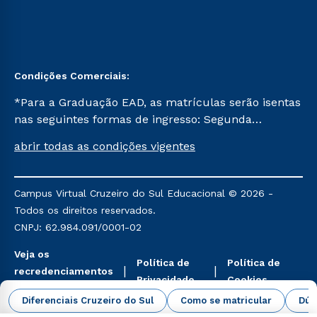
Condições Comerciais:
*Para a Graduação EAD, as matrículas serão isentas
nas seguintes formas de ingresso: Segunda
Graduação, Segunda Graduação 2.0 e Transferência.
abrir todas as condições vigentes
Já para as demais, a taxa de matrícula será de R$
49. *Para a Pós-graduação EAD, as ofertas
mencionadas são referentes aos cursos: Ensino
Campus Virtual Cruzeiro do Sul Educacional © 2026 -
Religioso, Geografia para a Docência e Metodologia
Todos os direitos reservados.
do Ensino de História: Questões Atuais.
CNPJ: 62.984.091/0001-02
Veja os
Política de
Política de
recredenciamentos
Privacidade
Cookies
aqui
Diferenciais Cruzeiro do Sul
Como se matricular
Dúv