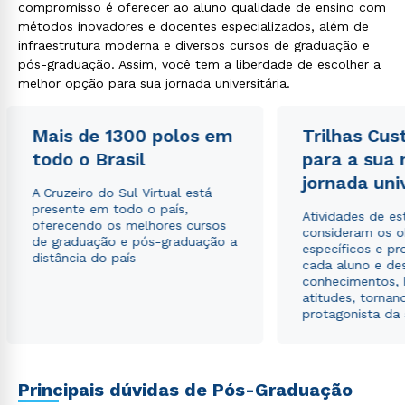
compromisso é oferecer ao aluno qualidade de ensino com
métodos inovadores e docentes especializados, além de
infraestrutura moderna e diversos cursos de graduação e
pós-graduação. Assim, você tem a liberdade de escolher a
melhor opção para sua jornada universitária.
Mais de 1300 polos em
Trilhas Cus
Rápido e fácil
WhatsApp
todo o Brasil
para a sua
ou
jornada uni
A Cruzeiro do Sul Virtual está
presente em todo o país,
Atividades de e
oferecendo os melhores cursos
consideram os o
de graduação e pós-graduação a
específicos e pro
distância do país
cada aluno e de
conhecimentos, 
atitudes, tornan
protagonista da
Estou de acordo com a
Política de Privacidade.
e
autorizo que meus dados sejam utilizados para o
envio de conteúdos da Cruzeiro do Sul.
Principais dúvidas de Pós-Graduação