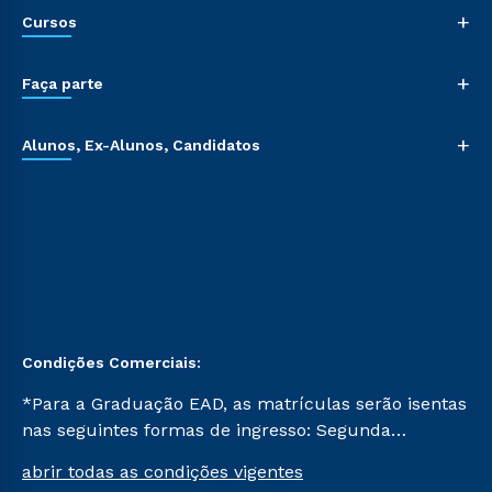
+
Cursos
+
Faça parte
+
Alunos, Ex-Alunos, Candidatos
Condições Comerciais:
*Para a Graduação EAD, as matrículas serão isentas
nas seguintes formas de ingresso: Segunda
Graduação, Segunda Graduação 2.0 e Transferência.
abrir todas as condições vigentes
Já para as demais, a taxa de matrícula será de R$