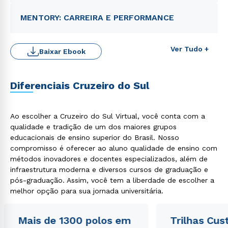
MENTORY: CARREIRA E PERFORMANCE
Ver Tudo +
Baixar Ebook
Diferenciais Cruzeiro do Sul
Rápido e fácil
WhatsApp
ou
Ao escolher a Cruzeiro do Sul Virtual, você conta com a
qualidade e tradição de um dos maiores grupos
educacionais de ensino superior do Brasil. Nosso
compromisso é oferecer ao aluno qualidade de ensino com
métodos inovadores e docentes especializados, além de
infraestrutura moderna e diversos cursos de graduação e
pós-graduação. Assim, você tem a liberdade de escolher a
melhor opção para sua jornada universitária.
Estou de acordo com a
Política de Privacidade.
e
autorizo que meus dados sejam utilizados para o
envio de conteúdos da Cruzeiro do Sul.
Mais de 1300 polos em
Trilhas Cus