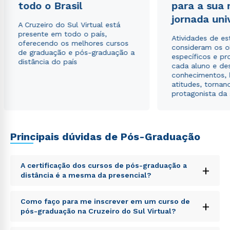
todo o Brasil
para a sua
jornada uni
A Cruzeiro do Sul Virtual está
presente em todo o país,
Atividades de e
oferecendo os melhores cursos
consideram os o
de graduação e pós-graduação a
específicos e pro
distância do país
cada aluno e de
conhecimentos, 
atitudes, tornan
protagonista da
Principais dúvidas de Pós-Graduação
A certificação dos cursos de pós-graduação a
+
distância é a mesma da presencial?
Sed ut perspiciatis unde omnis iste natus error sit
Como faço para me inscrever em um curso de
+
voluptatem accusantium doloremque laudantium,
pós-graduação na Cruzeiro do Sul Virtual?
totam rem aperiam, eaque ipsa quae ab illo inventore
veritatis et quasi architecto beatae vitae dicta sunt