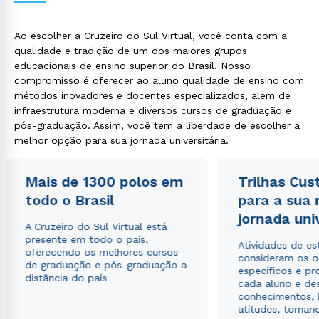
Ao escolher a Cruzeiro do Sul Virtual, você conta com a
qualidade e tradição de um dos maiores grupos
educacionais de ensino superior do Brasil. Nosso
compromisso é oferecer ao aluno qualidade de ensino com
métodos inovadores e docentes especializados, além de
infraestrutura moderna e diversos cursos de graduação e
pós-graduação. Assim, você tem a liberdade de escolher a
Rápido e fácil
melhor opção para sua jornada universitária.
WhatsApp
ou
Mais de 1300 polos em
Trilhas Cus
todo o Brasil
para a sua
jornada uni
A Cruzeiro do Sul Virtual está
presente em todo o país,
Atividades de e
oferecendo os melhores cursos
consideram os o
de graduação e pós-graduação a
específicos e pro
Estou de acordo com a
Política de Privacidade.
e
distância do país
cada aluno e de
autorizo que meus dados sejam utilizados para o
conhecimentos, 
envio de conteúdos da Cruzeiro do Sul.
atitudes, tornan