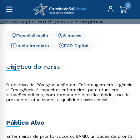
0
Especialização
6 meses
Pós-Graduação
Saúde
Enfermagem em Urgência e Emergência - 6 meses
Início Imediato
EAD Digital
Enfermagem em Urgência
e Emergência - 6 meses
Objetivo do curso
O objetivo da Pós-graduação em Enfermagem em Urgência
e Emergência é capacitar enfermeiros para atuar em
situações críticas, com tomada de decisão rápida, uso de
protocolos atualizados e qualidade assistencial.
Público Alvo
Enfermeiros de pronto-socorro, SAMU, unidades de pronto