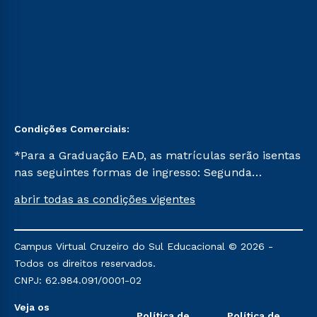
Condições Comerciais:
*Para a Graduação EAD, as matrículas serão isentas
nas seguintes formas de ingresso: Segunda
Graduação, Segunda Graduação 2.0 e Transferência.
abrir todas as condições vigentes
Já para as demais, a taxa de matrícula será de R$
49. *Para a Pós-graduação EAD, as ofertas
mencionadas são referentes aos cursos: Ensino
Campus Virtual Cruzeiro do Sul Educacional © 2026 -
Religioso, Geografia para a Docência e Metodologia
Todos os direitos reservados.
do Ensino de História: Questões Atuais.
CNPJ: 62.984.091/0001-02
Veja os
Política de
Política de