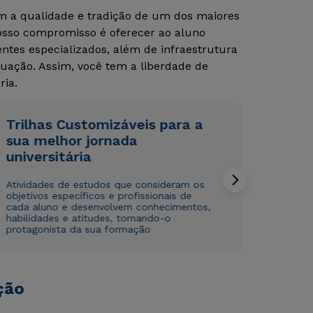
om a qualidade e tradição de um dos maiores
Nosso compromisso é oferecer ao aluno
Rápido e fácil
Rápido e fácil
tes especializados, além de infraestrutura
WhatsApp
WhatsApp
uação. Assim, você tem a liberdade de
ou
ou
ria.
Trilhas Customizáveis para a
sua melhor jornada
universitária
Atividades de estudos que consideram os
Estou de acordo com a
Estou de acordo com a
Política de Privacidade.
Política de Privacidade.
e
e
objetivos específicos e profissionais de
autorizo que meus dados sejam utilizados para o
autorizo que meus dados sejam utilizados para o
cada aluno e desenvolvem conhecimentos,
envio de conteúdos da Cruzeiro do Sul.
envio de conteúdos da Cruzeiro do Sul.
habilidades e atitudes, tornando-o
protagonista da sua formação
ção