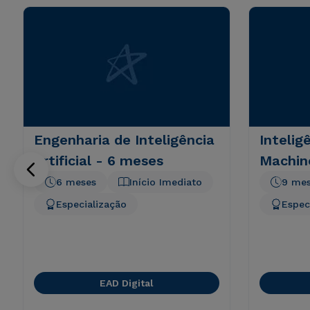
Engenharia de Inteligência
Inteligê
Artificial - 6 meses
Machin
6 meses
Início Imediato
9 me
Especialização
Espec
EAD Digital