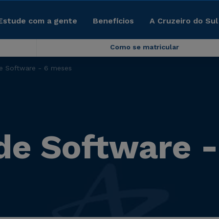
Estude com a gente
Benefícios
A Cruzeiro do Sul
Como se matricular
e Software - 6 meses
de Software 