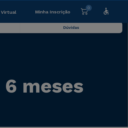
0
Minha Inscrição
 Virtual
Dúvidas
- 6 meses