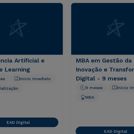
ncia Artificial e
MBA em Gestão da
e Learning
Inovação e Transf
Digital - 9 meses
ses
Início Imediato
9 meses
Início I
ialização
MBA
EAD Digital
EAD Digital