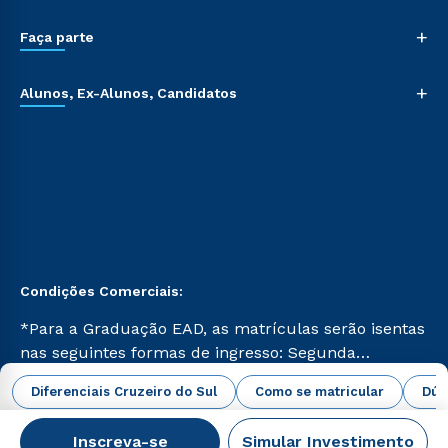
+
Faça parte
+
Alunos, Ex-Alunos, Candidatos
Condições Comerciais:
*Para a Graduação EAD, as matrículas serão isentas
nas seguintes formas de ingresso: Segunda
Graduação, Segunda Graduação 2.0 e Transferência.
abrir todas as condições vigentes
Diferenciais Cruzeiro do Sul
Como se matricular
Dúv
Já para as demais, a taxa de matrícula será de R$
49. *Para a Pós-graduação EAD, as ofertas
Inscreva-se
Simular Investimento