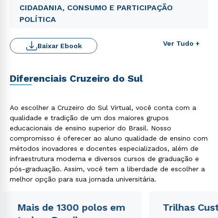
CIDADANIA, CONSUMO E PARTICIPAÇÃO
POLÍTICA
Ver Tudo +
Baixar Ebook
Rápido e fácil
WhatsApp
Diferenciais Cruzeiro do Sul
ou
Ao escolher a Cruzeiro do Sul Virtual, você conta com a
qualidade e tradição de um dos maiores grupos
educacionais de ensino superior do Brasil. Nosso
compromisso é oferecer ao aluno qualidade de ensino com
métodos inovadores e docentes especializados, além de
infraestrutura moderna e diversos cursos de graduação e
Estou de acordo com a
Política de Privacidade.
e
pós-graduação. Assim, você tem a liberdade de escolher a
autorizo que meus dados sejam utilizados para o
envio de conteúdos da Cruzeiro do Sul.
melhor opção para sua jornada universitária.
Mais de 1300 polos em
Trilhas Cus