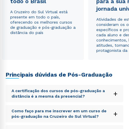
todo o Brasil
para a sua
jornada uni
A Cruzeiro do Sul Virtual está
presente em todo o país,
Atividades de e
oferecendo os melhores cursos
consideram os o
de graduação e pós-graduação a
específicos e pro
distância do país
cada aluno e de
conhecimentos, 
atitudes, tornan
protagonista da
Principais dúvidas de Pós-Graduação
A certificação dos cursos de pós-graduação a
+
distância é a mesma da presencial?
Sed ut perspiciatis unde omnis iste natus error sit
Como faço para me inscrever em um curso de
+
voluptatem accusantium doloremque laudantium,
pós-graduação na Cruzeiro do Sul Virtual?
totam rem aperiam, eaque ipsa quae ab illo inventore
veritatis et quasi architecto beatae vitae dicta sunt