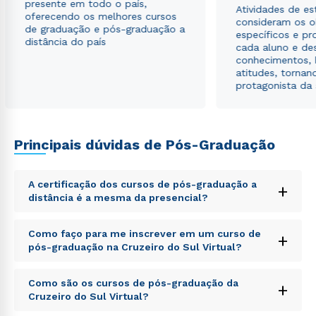
presente em todo o país,
Atividades de e
oferecendo os melhores cursos
consideram os o
de graduação e pós-graduação a
específicos e pro
distância do país
cada aluno e de
conhecimentos, 
atitudes, tornan
protagonista da
Principais dúvidas de Pós-Graduação
A certificação dos cursos de pós-graduação a
+
distância é a mesma da presencial?
Sed ut perspiciatis unde omnis iste natus error sit
Como faço para me inscrever em um curso de
+
voluptatem accusantium doloremque laudantium,
pós-graduação na Cruzeiro do Sul Virtual?
totam rem aperiam, eaque ipsa quae ab illo inventore
veritatis et quasi architecto beatae vitae dicta sunt
Sed ut perspiciatis unde omnis iste natus error sit
explicabo. Nemo enim ipsam voluptatem quia
Como são os cursos de pós-graduação da
+
voluptatem accusantium doloremque laudantium,
voluptas sit aspernatur aut odit aut fugit, sed quia
Cruzeiro do Sul Virtual?
totam rem aperiam, eaque ipsa quae ab illo inventore
consequuntur magni dolores eos qui ratione