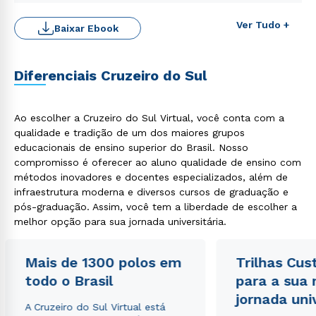
Ver Tudo +
Baixar Ebook
Diferenciais Cruzeiro do Sul
Rápido e fácil
WhatsApp
ou
Ao escolher a Cruzeiro do Sul Virtual, você conta com a
qualidade e tradição de um dos maiores grupos
educacionais de ensino superior do Brasil. Nosso
compromisso é oferecer ao aluno qualidade de ensino com
métodos inovadores e docentes especializados, além de
infraestrutura moderna e diversos cursos de graduação e
pós-graduação. Assim, você tem a liberdade de escolher a
Estou de acordo com a
Política de Privacidade.
e
melhor opção para sua jornada universitária.
autorizo que meus dados sejam utilizados para o
envio de conteúdos da Cruzeiro do Sul.
Mais de 1300 polos em
Trilhas Cus
todo o Brasil
para a sua
jornada uni
A Cruzeiro do Sul Virtual está