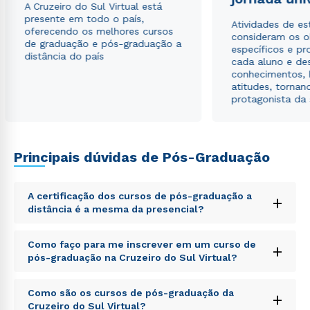
A Cruzeiro do Sul Virtual está
presente em todo o país,
Atividades de e
oferecendo os melhores cursos
consideram os o
de graduação e pós-graduação a
específicos e pro
distância do país
cada aluno e de
conhecimentos, 
atitudes, tornan
protagonista da
Principais dúvidas de Pós-Graduação
A certificação dos cursos de pós-graduação a
+
distância é a mesma da presencial?
Sed ut perspiciatis unde omnis iste natus error sit
Como faço para me inscrever em um curso de
+
voluptatem accusantium doloremque laudantium,
pós-graduação na Cruzeiro do Sul Virtual?
totam rem aperiam, eaque ipsa quae ab illo inventore
veritatis et quasi architecto beatae vitae dicta sunt
Sed ut perspiciatis unde omnis iste natus error sit
explicabo. Nemo enim ipsam voluptatem quia
Como são os cursos de pós-graduação da
+
voluptatem accusantium doloremque laudantium,
voluptas sit aspernatur aut odit aut fugit, sed quia
Cruzeiro do Sul Virtual?