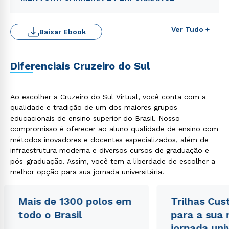
Ver Tudo +
Baixar Ebook
Diferenciais Cruzeiro do Sul
Ao escolher a Cruzeiro do Sul Virtual, você conta com a
qualidade e tradição de um dos maiores grupos
Rápido e fácil
WhatsApp
educacionais de ensino superior do Brasil. Nosso
compromisso é oferecer ao aluno qualidade de ensino com
ou
métodos inovadores e docentes especializados, além de
infraestrutura moderna e diversos cursos de graduação e
pós-graduação. Assim, você tem a liberdade de escolher a
melhor opção para sua jornada universitária.
Mais de 1300 polos em
Trilhas Cus
Estou de acordo com a
Política de Privacidade.
e
todo o Brasil
para a sua
autorizo que meus dados sejam utilizados para o
jornada uni
envio de conteúdos da Cruzeiro do Sul.