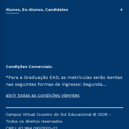
+
Alunos, Ex-Alunos, Candidatos
Condições Comerciais:
*Para a Graduação EAD, as matrículas serão isentas
nas seguintes formas de ingresso: Segunda
Graduação, Segunda Graduação 2.0 e Transferência.
abrir todas as condições vigentes
Já para as demais, a taxa de matrícula será de R$
49. *Para a Pós-graduação EAD, as ofertas
mencionadas são referentes aos cursos: Ensino
Campus Virtual Cruzeiro do Sul Educacional © 2026 -
Religioso, Geografia para a Docência e Metodologia
Todos os direitos reservados.
do Ensino de História: Questões Atuais.
CNPJ: 62.984.091/0001-02