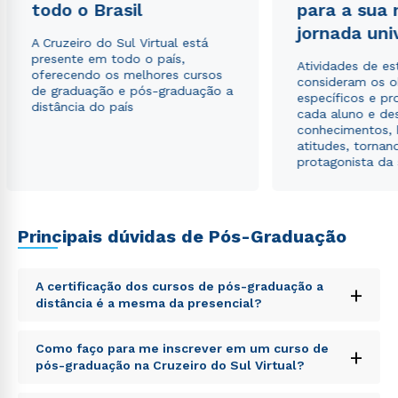
todo o Brasil
para a sua
jornada uni
A Cruzeiro do Sul Virtual está
Estou de acordo com a
Política de Privacidade.
e
presente em todo o país,
autorizo que meus dados sejam utilizados para o
Atividades de e
oferecendo os melhores cursos
envio de conteúdos da Cruzeiro do Sul.
consideram os o
de graduação e pós-graduação a
específicos e pro
distância do país
cada aluno e de
conhecimentos, 
atitudes, tornan
protagonista da
Principais dúvidas de Pós-Graduação
A certificação dos cursos de pós-graduação a
+
distância é a mesma da presencial?
Sed ut perspiciatis unde omnis iste natus error sit
Como faço para me inscrever em um curso de
+
voluptatem accusantium doloremque laudantium,
pós-graduação na Cruzeiro do Sul Virtual?
totam rem aperiam, eaque ipsa quae ab illo inventore
veritatis et quasi architecto beatae vitae dicta sunt