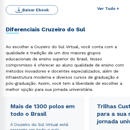
Ver Tudo +
Baixar Ebook
Diferenciais Cruzeiro do Sul
Ao escolher a Cruzeiro do Sul Virtual, você conta com a
qualidade e tradição de um dos maiores grupos
Rápido e fácil
educacionais de ensino superior do Brasil. Nosso
WhatsApp
compromisso é oferecer ao aluno qualidade de ensino com
ou
métodos inovadores e docentes especializados, além de
infraestrutura moderna e diversos cursos de graduação e
pós-graduação. Assim, você tem a liberdade de escolher a
melhor opção para sua jornada universitária.
Mais de 1300 polos em
Trilhas Cus
todo o Brasil
para a sua
Estou de acordo com a
Política de Privacidade.
e
autorizo que meus dados sejam utilizados para o
jornada uni
A Cruzeiro do Sul Virtual está
envio de conteúdos da Cruzeiro do Sul.
presente em todo o país,