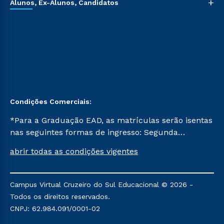
+
Alunos, Ex-Alunos, Candidatos
Condições Comerciais:
*Para a Graduação EAD, as matrículas serão isentas
nas seguintes formas de ingresso: Segunda
Graduação, Segunda Graduação 2.0 e Transferência.
abrir todas as condições vigentes
Já para as demais, a taxa de matrícula será de R$
49. *Para a Pós-graduação EAD, as ofertas
mencionadas são referentes aos cursos: Ensino
Campus Virtual Cruzeiro do Sul Educacional © 2026 -
Religioso, Geografia para a Docência e Metodologia
Todos os direitos reservados.
do Ensino de História: Questões Atuais.
CNPJ: 62.984.091/0001-02