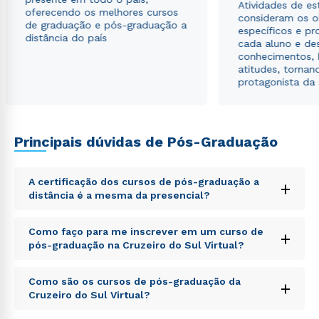
Atividades de e
oferecendo os melhores cursos
consideram os o
de graduação e pós-graduação a
específicos e pro
distância do país
cada aluno e de
conhecimentos, 
atitudes, tornan
protagonista da
Principais dúvidas de Pós-Graduação
A certificação dos cursos de pós-graduação a
+
distância é a mesma da presencial?
Sed ut perspiciatis unde omnis iste natus error sit
Como faço para me inscrever em um curso de
+
voluptatem accusantium doloremque laudantium,
pós-graduação na Cruzeiro do Sul Virtual?
totam rem aperiam, eaque ipsa quae ab illo inventore
veritatis et quasi architecto beatae vitae dicta sunt
Sed ut perspiciatis unde omnis iste natus error sit
explicabo. Nemo enim ipsam voluptatem quia
Como são os cursos de pós-graduação da
+
voluptatem accusantium doloremque laudantium,
voluptas sit aspernatur aut odit aut fugit, sed quia
Cruzeiro do Sul Virtual?
totam rem aperiam, eaque ipsa quae ab illo inventore
consequuntur magni dolores eos qui ratione
veritatis et quasi architecto beatae vitae dicta sunt