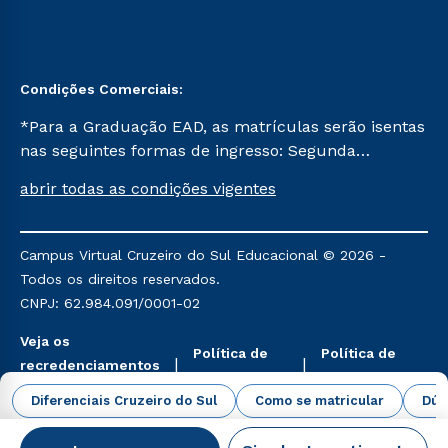
Condições Comerciais:
*Para a Graduação EAD, as matrículas serão isentas
nas seguintes formas de ingresso: Segunda
Graduação, Segunda Graduação 2.0 e Transferência.
abrir todas as condições vigentes
Já para as demais, a taxa de matrícula será de R$
49. *Para a Pós-graduação EAD, as ofertas
mencionadas são referentes aos cursos: Ensino
Campus Virtual Cruzeiro do Sul Educacional © 2026 -
Religioso, Geografia para a Docência e Metodologia
Todos os direitos reservados.
do Ensino de História: Questões Atuais.
CNPJ: 62.984.091/0001-02
Veja os
Política de
Política de
recredenciamentos
Privacidade
Cookies
aqui
Diferenciais Cruzeiro do Sul
Como se matricular
Dúv