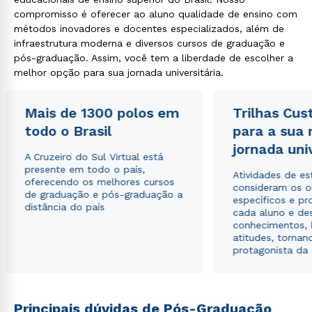
compromisso é oferecer ao aluno qualidade de ensino com
métodos inovadores e docentes especializados, além de
infraestrutura moderna e diversos cursos de graduação e
pós-graduação. Assim, você tem a liberdade de escolher a
melhor opção para sua jornada universitária.
Rápido e fácil
WhatsApp
Mais de 1300 polos em
Trilhas Cus
ou
todo o Brasil
para a sua
jornada uni
A Cruzeiro do Sul Virtual está
presente em todo o país,
Atividades de e
oferecendo os melhores cursos
consideram os o
de graduação e pós-graduação a
específicos e pro
distância do país
cada aluno e de
conhecimentos, 
Estou de acordo com a
Política de Privacidade.
e
atitudes, tornan
autorizo que meus dados sejam utilizados para o
protagonista da
envio de conteúdos da Cruzeiro do Sul.
Principais dúvidas de Pós-Graduação