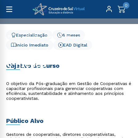
0
Especialização
6 meses
Pós-Graduação
Gestão e Negócios
Gestão de Cooperativas - 6 meses
Início Imediato
EAD Digital
Gestão de Cooperativas -
6 meses
Objetivo do curso
O objetivo da Pós-graduação em Gestão de Cooperativas é
capacitar profissionais para gerenciar cooperativas com
eficiência, sustentabilidade e alinhamento aos princípios
cooperativistas.
Público Alvo
Gestores de cooperativas, diretores cooperativistas,