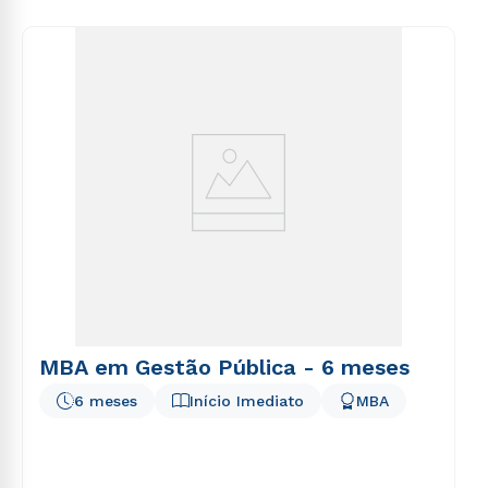
voluptas sit aspernatur aut odit aut fugit, sed quia
consequuntur magni dolores eos qui ratione
voluptatem sequi nesciunt.
MBA em Gestão Pública - 6 meses
6 meses
Início Imediato
MBA