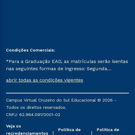
Condições Comerciais:
*Para a Graduação EAD, as matrículas serão isentas
nas seguintes formas de ingresso: Segunda
Graduação, Segunda Graduação 2.0 e Transferência.
abrir todas as condições vigentes
Já para as demais, a taxa de matrícula será de R$
49. *Para a Pós-graduação EAD, as ofertas
mencionadas são referentes aos cursos: Ensino
Campus Virtual Cruzeiro do Sul Educacional © 2026 -
Religioso, Geografia para a Docência e Metodologia
Todos os direitos reservados.
do Ensino de História: Questões Atuais.
CNPJ: 62.984.091/0001-02
Veja os
Política de
Política de
recredenciamentos