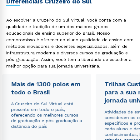
Diferenciais Cruzeiro do Sul
Ao escolher a Cruzeiro do Sul Virtual, você conta com a
qualidade e tradição de um dos maiores grupos
educacionais de ensino superior do Brasil. Nosso
compromisso é oferecer ao aluno qualidade de ensino com
métodos inovadores e docentes especializados, além de
infraestrutura moderna e diversos cursos de graduação e
Rápido e fácil
WhatsApp
pós-graduação. Assim, você tem a liberdade de escolher a
melhor opção para sua jornada universitária.
ou
Mais de 1300 polos em
Trilhas Cus
todo o Brasil
para a sua
jornada uni
A Cruzeiro do Sul Virtual está
presente em todo o país,
Atividades de e
oferecendo os melhores cursos
Estou de acordo com a
Política de Privacidade.
e
consideram os o
de graduação e pós-graduação a
autorizo que meus dados sejam utilizados para o
específicos e pro
distância do país
envio de conteúdos da Cruzeiro do Sul.
cada aluno e de
conhecimentos, 