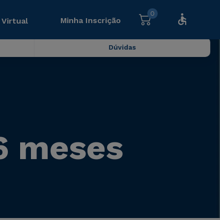
0
Minha Inscrição
 Virtual
Dúvidas
 6 meses