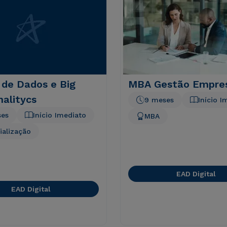
 de Dados e Big
MBA Gestão Empres
alitycs
9 meses
Início I
ses
Início Imediato
MBA
ialização
EAD Digital
EAD Digital