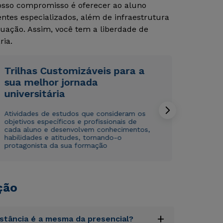
Nosso compromisso é oferecer ao aluno
tes especializados, além de infraestrutura
uação. Assim, você tem a liberdade de
ria.
Trilhas Customizáveis para a
sua melhor jornada
Rápido e fácil
Rápido e fácil
universitária
WhatsApp
WhatsApp
ou
ou
Atividades de estudos que consideram os
objetivos específicos e profissionais de
cada aluno e desenvolvem conhecimentos,
habilidades e atitudes, tornando-o
protagonista da sua formação
ção
Estou de acordo com a
Estou de acordo com a
Política de Privacidade.
Política de Privacidade.
e
e
autorizo que meus dados sejam utilizados para o
autorizo que meus dados sejam utilizados para o
envio de conteúdos da Cruzeiro do Sul.
envio de conteúdos da Cruzeiro do Sul.
+
istância é a mesma da presencial?