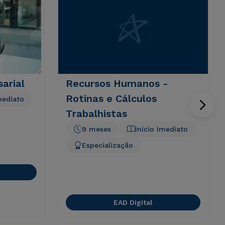
arial
Recursos Humanos -
Rotinas e Cálculos
mediato
Trabalhistas
9 meses
Início Imediato
Especialização
EAD Digital