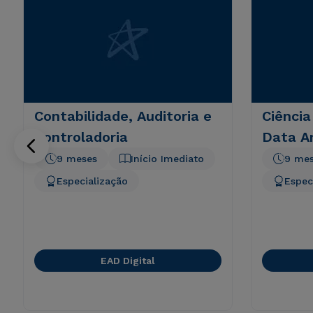
Contabilidade, Auditoria e
Ciência
Controladoria
Data An
9 meses
Início Imediato
9 me
Especialização
Espec
EAD Digital