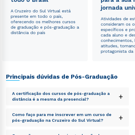
Estou de acordo com a
Política de Privacidade.
e
jornada uni
A Cruzeiro do Sul Virtual está
autorizo que meus dados sejam utilizados para o
presente em todo o país,
envio de conteúdos da Cruzeiro do Sul.
Atividades de e
oferecendo os melhores cursos
consideram os o
de graduação e pós-graduação a
específicos e pro
distância do país
cada aluno e de
conhecimentos, 
atitudes, tornan
protagonista da
Principais dúvidas de Pós-Graduação
A certificação dos cursos de pós-graduação a
+
distância é a mesma da presencial?
Sed ut perspiciatis unde omnis iste natus error sit
Como faço para me inscrever em um curso de
+
voluptatem accusantium doloremque laudantium,
pós-graduação na Cruzeiro do Sul Virtual?
totam rem aperiam, eaque ipsa quae ab illo inventore
veritatis et quasi architecto beatae vitae dicta sunt
Sed ut perspiciatis unde omnis iste natus error sit