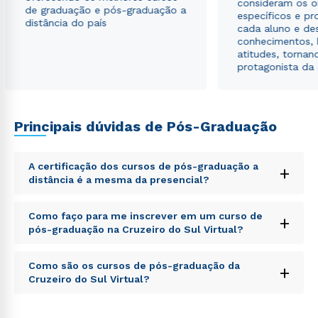
consideram os o
de graduação e pós-graduação a
específicos e pro
distância do país
cada aluno e de
conhecimentos, 
atitudes, tornan
protagonista da
Principais dúvidas de Pós-Graduação
A certificação dos cursos de pós-graduação a
+
distância é a mesma da presencial?
Sed ut perspiciatis unde omnis iste natus error sit
Como faço para me inscrever em um curso de
+
voluptatem accusantium doloremque laudantium,
pós-graduação na Cruzeiro do Sul Virtual?
totam rem aperiam, eaque ipsa quae ab illo inventore
veritatis et quasi architecto beatae vitae dicta sunt
Sed ut perspiciatis unde omnis iste natus error sit
explicabo. Nemo enim ipsam voluptatem quia
Como são os cursos de pós-graduação da
+
voluptatem accusantium doloremque laudantium,
voluptas sit aspernatur aut odit aut fugit, sed quia
Cruzeiro do Sul Virtual?
totam rem aperiam, eaque ipsa quae ab illo inventore
consequuntur magni dolores eos qui ratione
veritatis et quasi architecto beatae vitae dicta sunt
voluptatem sequi nesciunt.
Sed ut perspiciatis unde omnis iste natus error sit
explicabo. Nemo enim ipsam voluptatem quia