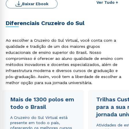
Ver Tudo +
Baixar Ebook
Diferenciais Cruzeiro do Sul
Rápido e fácil
WhatsApp
Ao escolher a Cruzeiro do Sul Virtual, você conta com a
ou
qualidade e tradição de um dos maiores grupos
educacionais de ensino superior do Brasil. Nosso
compromisso é oferecer ao aluno qualidade de ensino com
métodos inovadores e docentes especializados, além de
infraestrutura moderna e diversos cursos de graduação e
pós-graduação. Assim, você tem a liberdade de escolher a
melhor opção para sua jornada universitária.
Estou de acordo com a
Política de Privacidade.
e
autorizo que meus dados sejam utilizados para o
Mais de 1300 polos em
Trilhas Cus
envio de conteúdos da Cruzeiro do Sul.
todo o Brasil
para a sua
jornada uni
A Cruzeiro do Sul Virtual está
presente em todo o país,
Atividades de e
oferecendo os melhores cursos