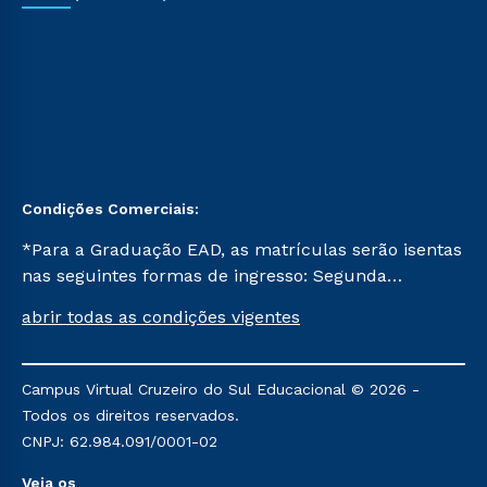
Condições Comerciais:
*Para a Graduação EAD, as matrículas serão isentas
nas seguintes formas de ingresso: Segunda
Graduação, Segunda Graduação 2.0 e Transferência.
abrir todas as condições vigentes
Já para as demais, a taxa de matrícula será de R$
49. *Para a Pós-graduação EAD, as ofertas
mencionadas são referentes aos cursos: Ensino
Campus Virtual Cruzeiro do Sul Educacional © 2026 -
Religioso, Geografia para a Docência e Metodologia
Todos os direitos reservados.
do Ensino de História: Questões Atuais.
CNPJ: 62.984.091/0001-02
Veja os