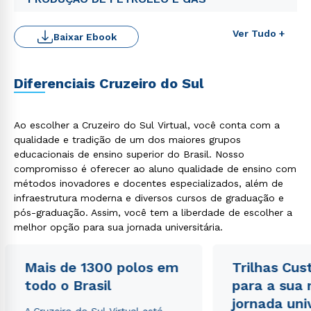
Ver Tudo +
Baixar Ebook
Diferenciais Cruzeiro do Sul
Ao escolher a Cruzeiro do Sul Virtual, você conta com a
Rápido e fácil
qualidade e tradição de um dos maiores grupos
WhatsApp
educacionais de ensino superior do Brasil. Nosso
ou
compromisso é oferecer ao aluno qualidade de ensino com
métodos inovadores e docentes especializados, além de
infraestrutura moderna e diversos cursos de graduação e
pós-graduação. Assim, você tem a liberdade de escolher a
melhor opção para sua jornada universitária.
Mais de 1300 polos em
Trilhas Cus
Estou de acordo com a
Política de Privacidade.
e
todo o Brasil
para a sua
autorizo que meus dados sejam utilizados para o
envio de conteúdos da Cruzeiro do Sul.
jornada uni