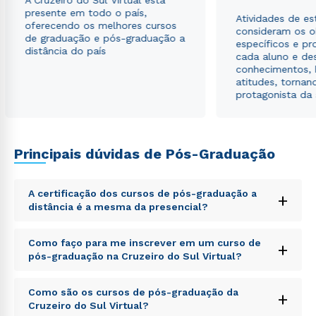
A Cruzeiro do Sul Virtual está
presente em todo o país,
Atividades de e
oferecendo os melhores cursos
consideram os o
de graduação e pós-graduação a
específicos e pro
distância do país
cada aluno e de
conhecimentos, 
atitudes, tornan
protagonista da
Principais dúvidas de Pós-Graduação
A certificação dos cursos de pós-graduação a
+
distância é a mesma da presencial?
Sed ut perspiciatis unde omnis iste natus error sit
Como faço para me inscrever em um curso de
+
voluptatem accusantium doloremque laudantium,
pós-graduação na Cruzeiro do Sul Virtual?
totam rem aperiam, eaque ipsa quae ab illo inventore
veritatis et quasi architecto beatae vitae dicta sunt
Sed ut perspiciatis unde omnis iste natus error sit
explicabo. Nemo enim ipsam voluptatem quia
Como são os cursos de pós-graduação da
+
voluptatem accusantium doloremque laudantium,
voluptas sit aspernatur aut odit aut fugit, sed quia
Cruzeiro do Sul Virtual?
totam rem aperiam, eaque ipsa quae ab illo inventore