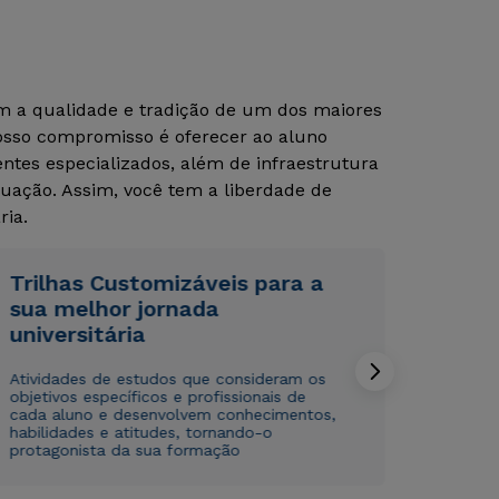
om a qualidade e tradição de um dos maiores
Nosso compromisso é oferecer ao aluno
tes especializados, além de infraestrutura
uação. Assim, você tem a liberdade de
ria.
Rápido e fácil
Rápido e fácil
WhatsApp
WhatsApp
Trilhas Customizáveis para a
sua melhor jornada
ou
ou
universitária
Atividades de estudos que consideram os
objetivos específicos e profissionais de
cada aluno e desenvolvem conhecimentos,
habilidades e atitudes, tornando-o
protagonista da sua formação
Estou de acordo com a
Estou de acordo com a
Política de Privacidade.
Política de Privacidade.
e
e