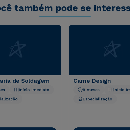
cê também pode se interes
aria de Soldagem
Game Design
ses
Início Imediato
9 meses
Início I
ialização
Especialização