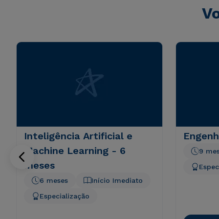
Vo
Inteligência Artificial e
Engenh
Machine Learning - 6
9 me
meses
Espec
6 meses
Início Imediato
Especialização