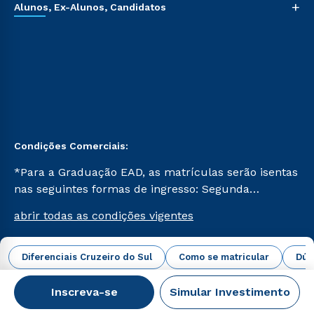
+
Alunos, Ex-Alunos, Candidatos
Condições Comerciais:
*Para a Graduação EAD, as matrículas serão isentas
nas seguintes formas de ingresso: Segunda
Graduação, Segunda Graduação 2.0 e Transferência.
abrir todas as condições vigentes
Já para as demais, a taxa de matrícula será de R$
49. *Para a Pós-graduação EAD, as ofertas
mencionadas são referentes aos cursos: Ensino
Diferenciais Cruzeiro do Sul
Como se matricular
Dúv
Campus Virtual Cruzeiro do Sul Educacional © 2026 -
Religioso, Geografia para a Docência e Metodologia
Todos os direitos reservados.
do Ensino de História: Questões Atuais.
Inscreva-se
Simular Investimento
CNPJ: 62.984.091/0001-02