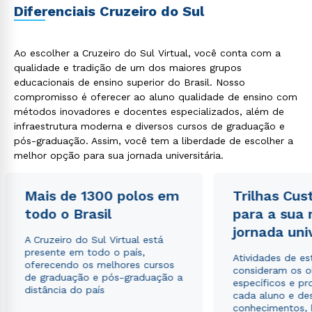
Diferenciais Cruzeiro do Sul
Ao escolher a Cruzeiro do Sul Virtual, você conta com a
qualidade e tradição de um dos maiores grupos
educacionais de ensino superior do Brasil. Nosso
Rápido e fácil
WhatsApp
compromisso é oferecer ao aluno qualidade de ensino com
métodos inovadores e docentes especializados, além de
ou
infraestrutura moderna e diversos cursos de graduação e
pós-graduação. Assim, você tem a liberdade de escolher a
melhor opção para sua jornada universitária.
Mais de 1300 polos em
Trilhas Cus
todo o Brasil
para a sua
Estou de acordo com a
Política de Privacidade.
e
jornada uni
autorizo que meus dados sejam utilizados para o
A Cruzeiro do Sul Virtual está
envio de conteúdos da Cruzeiro do Sul.
presente em todo o país,
Atividades de e
oferecendo os melhores cursos
consideram os o
de graduação e pós-graduação a
específicos e pro
distância do país
cada aluno e de
conhecimentos, 