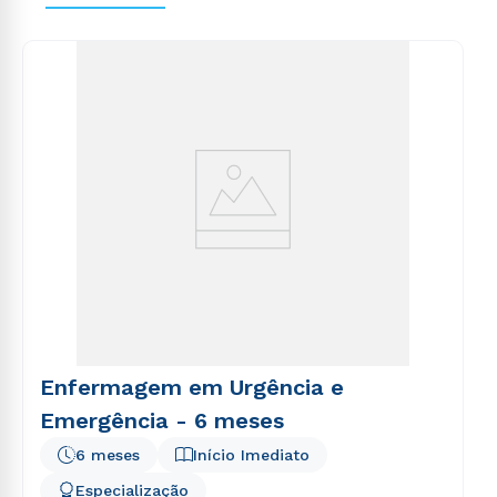
explicabo. Nemo enim ipsam voluptatem quia
voluptas sit aspernatur aut odit aut fugit, sed quia
consequuntur magni dolores eos qui ratione
voluptatem sequi nesciunt.
Enfermagem em Urgência e
Emergência - 6 meses
6 meses
Início Imediato
Especialização