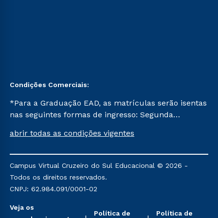
Condições Comerciais:
*Para a Graduação EAD, as matrículas serão isentas
nas seguintes formas de ingresso: Segunda
Graduação, Segunda Graduação 2.0 e Transferência.
abrir todas as condições vigentes
Já para as demais, a taxa de matrícula será de R$
49. *Para a Pós-graduação EAD, as ofertas
mencionadas são referentes aos cursos: Ensino
Campus Virtual Cruzeiro do Sul Educacional © 2026 -
Religioso, Geografia para a Docência e Metodologia
Todos os direitos reservados.
do Ensino de História: Questões Atuais.
CNPJ: 62.984.091/0001-02
Veja os
Política de
Política de