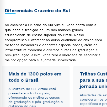
Diferenciais Cruzeiro do Sul
Ao escolher a Cruzeiro do Sul Virtual, você conta com a
qualidade e tradição de um dos maiores grupos
educacionais de ensino superior do Brasil. Nosso
compromisso é oferecer ao aluno qualidade de ensino com
Rápido e fácil
métodos inovadores e docentes especializados, além de
WhatsApp
infraestrutura moderna e diversos cursos de graduação e
ou
pós-graduação. Assim, você tem a liberdade de escolher a
melhor opção para sua jornada universitária.
Mais de 1300 polos em
Trilhas Cus
todo o Brasil
para a sua
jornada uni
A Cruzeiro do Sul Virtual está
Estou de acordo com a
Política de Privacidade.
e
presente em todo o país,
Atividades de e
autorizo que meus dados sejam utilizados para o
oferecendo os melhores cursos
consideram os o
envio de conteúdos da Cruzeiro do Sul.
de graduação e pós-graduação a
específicos e pro
distância do país