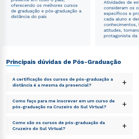
Atividades de e
oferecendo os melhores cursos
consideram os o
de graduação e pós-graduação a
específicos e pro
distância do país
cada aluno e de
conhecimentos, 
atitudes, tornan
protagonista da
Principais dúvidas de Pós-Graduação
A certificação dos cursos de pós-graduação a
+
distância é a mesma da presencial?
Sed ut perspiciatis unde omnis iste natus error sit
Como faço para me inscrever em um curso de
+
voluptatem accusantium doloremque laudantium,
pós-graduação na Cruzeiro do Sul Virtual?
totam rem aperiam, eaque ipsa quae ab illo inventore
veritatis et quasi architecto beatae vitae dicta sunt
Sed ut perspiciatis unde omnis iste natus error sit
explicabo. Nemo enim ipsam voluptatem quia
Como são os cursos de pós-graduação da
+
voluptatem accusantium doloremque laudantium,
voluptas sit aspernatur aut odit aut fugit, sed quia
Cruzeiro do Sul Virtual?
totam rem aperiam, eaque ipsa quae ab illo inventore
consequuntur magni dolores eos qui ratione
veritatis et quasi architecto beatae vitae dicta sunt