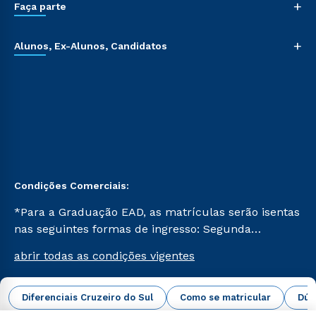
+
Faça parte
+
Alunos, Ex-Alunos, Candidatos
Condições Comerciais:
*Para a Graduação EAD, as matrículas serão isentas
nas seguintes formas de ingresso: Segunda
Graduação, Segunda Graduação 2.0 e Transferência.
abrir todas as condições vigentes
Já para as demais, a taxa de matrícula será de R$
49. *Para a Pós-graduação EAD, as ofertas
mencionadas são referentes aos cursos: Ensino
Diferenciais Cruzeiro do Sul
Como se matricular
Dúv
Campus Virtual Cruzeiro do Sul Educacional © 2026 -
Religioso, Geografia para a Docência e Metodologia