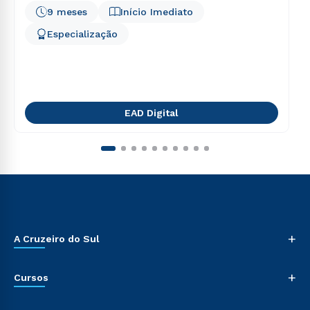
9 meses
Início Imediato
Especialização
EAD Digital
+
A Cruzeiro do Sul
+
Cursos