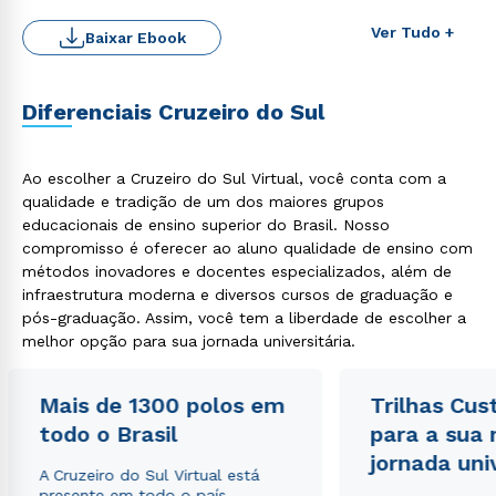
Ver Tudo +
Baixar Ebook
Diferenciais Cruzeiro do Sul
Rápido e fácil
WhatsApp
Ao escolher a Cruzeiro do Sul Virtual, você conta com a
qualidade e tradição de um dos maiores grupos
ou
educacionais de ensino superior do Brasil. Nosso
compromisso é oferecer ao aluno qualidade de ensino com
métodos inovadores e docentes especializados, além de
infraestrutura moderna e diversos cursos de graduação e
pós-graduação. Assim, você tem a liberdade de escolher a
melhor opção para sua jornada universitária.
Estou de acordo com a
Política de Privacidade.
e
Mais de 1300 polos em
Trilhas Cus
autorizo que meus dados sejam utilizados para o
envio de conteúdos da Cruzeiro do Sul.
todo o Brasil
para a sua
jornada uni
A Cruzeiro do Sul Virtual está
presente em todo o país,