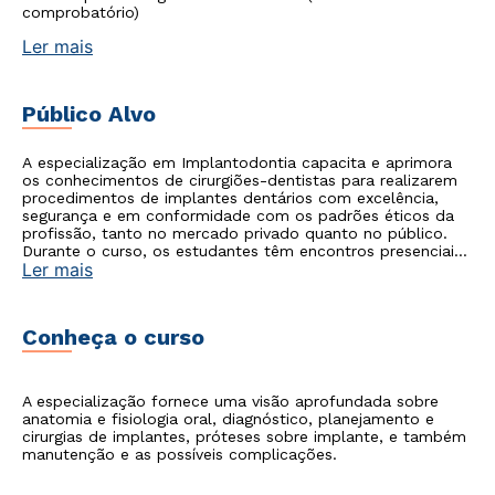
comprobatório)
Ler mais
Público Alvo
A especialização em Implantodontia capacita e aprimora
os conhecimentos de cirurgiões-dentistas para realizarem
procedimentos de implantes dentários com excelência,
segurança e em conformidade com os padrões éticos da
profissão, tanto no mercado privado quanto no público.
Durante o curso, os estudantes têm encontros presenciais
Ler mais
combinados com aulas teóricas, laboratoriais e práticas
clínicas, complementando a aprendizagem de alto nível de
conhecimento técnico e científico, para a aplicação das
melhores práticas da área.
Conheça o curso
A especialização fornece uma visão aprofundada sobre
anatomia e fisiologia oral, diagnóstico, planejamento e
cirurgias de implantes, próteses sobre implante, e também
manutenção e as possíveis complicações.