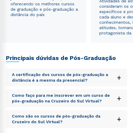
Atividades de e
oferecendo os melhores cursos
consideram os o
de graduação e pós-graduação a
específicos e pro
distância do país
cada aluno e de
conhecimentos, 
atitudes, tornan
protagonista da
Principais dúvidas de Pós-Graduação
A certificação dos cursos de pós-graduação a
+
distância é a mesma da presencial?
Sed ut perspiciatis unde omnis iste natus error sit
Como faço para me inscrever em um curso de
+
voluptatem accusantium doloremque laudantium,
pós-graduação na Cruzeiro do Sul Virtual?
totam rem aperiam, eaque ipsa quae ab illo inventore
veritatis et quasi architecto beatae vitae dicta sunt
Sed ut perspiciatis unde omnis iste natus error sit
explicabo. Nemo enim ipsam voluptatem quia
Como são os cursos de pós-graduação da
+
voluptatem accusantium doloremque laudantium,
voluptas sit aspernatur aut odit aut fugit, sed quia
Cruzeiro do Sul Virtual?
totam rem aperiam, eaque ipsa quae ab illo inventore
consequuntur magni dolores eos qui ratione
veritatis et quasi architecto beatae vitae dicta sunt
voluptatem sequi nesciunt.