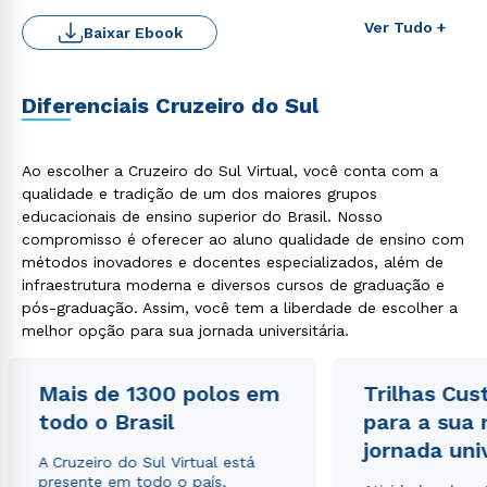
Ver Tudo +
Baixar Ebook
Diferenciais Cruzeiro do Sul
Ao escolher a Cruzeiro do Sul Virtual, você conta com a
Rápido e fácil
WhatsApp
qualidade e tradição de um dos maiores grupos
educacionais de ensino superior do Brasil. Nosso
ou
compromisso é oferecer ao aluno qualidade de ensino com
métodos inovadores e docentes especializados, além de
infraestrutura moderna e diversos cursos de graduação e
pós-graduação. Assim, você tem a liberdade de escolher a
melhor opção para sua jornada universitária.
Mais de 1300 polos em
Trilhas Cus
Estou de acordo com a
Política de Privacidade.
e
autorizo que meus dados sejam utilizados para o
todo o Brasil
para a sua
envio de conteúdos da Cruzeiro do Sul.
jornada uni
A Cruzeiro do Sul Virtual está
presente em todo o país,