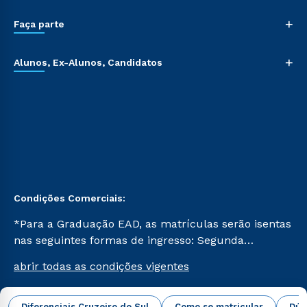
+
Faça parte
+
Alunos, Ex-Alunos, Candidatos
Condições Comerciais:
*Para a Graduação EAD, as matrículas serão isentas
nas seguintes formas de ingresso: Segunda
Graduação, Segunda Graduação 2.0 e Transferência.
abrir todas as condições vigentes
Já para as demais, a taxa de matrícula será de R$
49. *Para a Pós-graduação EAD, as ofertas
mencionadas são referentes aos cursos: Ensino
Diferenciais Cruzeiro do Sul
Como se matricular
Dúv