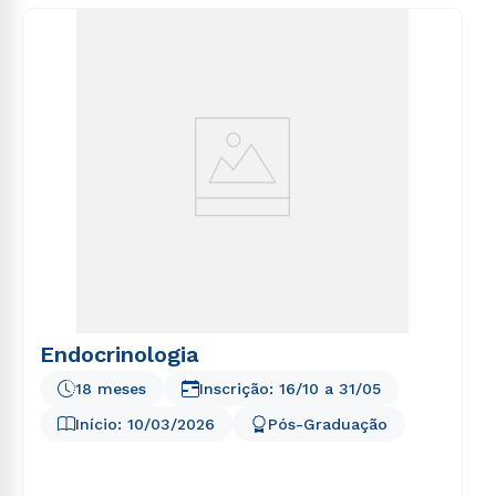
consequuntur magni dolores eos qui ratione
voluptatem sequi nesciunt.
Endocrinologia
18 meses
Inscrição:
16/10
a
31/05
Início:
10/03/2026
Pós-Graduação