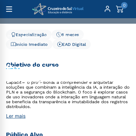
0
Especialização
6 meses
Pós-Graduação
Engenharia e Tecnologia
Inteligência Artificial, Processamento em Linguagem
Início Imediato
EAD Digital
Natural e Blockchain - 6 meses
Inteligência Artificial,
Objetivo do curso
Processamento em
Linguagem Natural e
Capacitar o profissional a compreender e arquitetar
Blockchain - 6 meses
soluções que combinam a inteligência da IA, a interação do
PLN e a segurança do Blockchain. O foco é explorar casos
de uso inovadores onde a interação em linguagem natural
se beneficia da transparência e imutabilidade dos registros
distribuídos.
Ler mais
Público Alvo