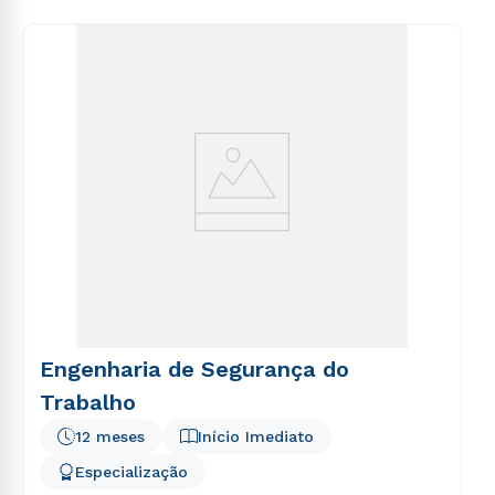
voluptas sit aspernatur aut odit aut fugit, sed quia
consequuntur magni dolores eos qui ratione
voluptatem sequi nesciunt.
Engenharia de Segurança do
Trabalho
12 meses
Início Imediato
Especialização