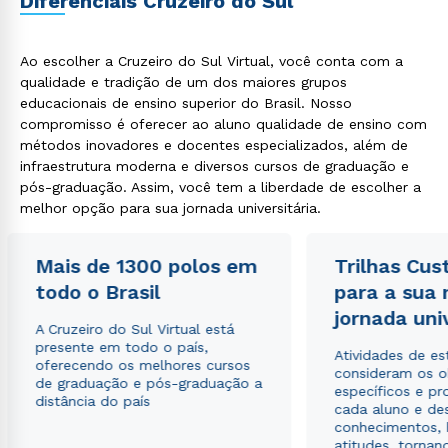
Diferenciais Cruzeiro do Sul
Ao escolher a Cruzeiro do Sul Virtual, você conta com a
qualidade e tradição de um dos maiores grupos
educacionais de ensino superior do Brasil. Nosso
compromisso é oferecer ao aluno qualidade de ensino com
métodos inovadores e docentes especializados, além de
infraestrutura moderna e diversos cursos de graduação e
pós-graduação. Assim, você tem a liberdade de escolher a
Rápido e fácil
WhatsApp
melhor opção para sua jornada universitária.
ou
Mais de 1300 polos em
Trilhas Cus
todo o Brasil
para a sua
jornada uni
A Cruzeiro do Sul Virtual está
presente em todo o país,
Atividades de e
oferecendo os melhores cursos
consideram os o
de graduação e pós-graduação a
Estou de acordo com a
Política de Privacidade.
específicos e pro
e
distância do país
autorizo que meus dados sejam utilizados para o
cada aluno e de
envio de conteúdos da Cruzeiro do Sul.
conhecimentos, 
atitudes, tornan