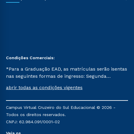
Condições Comerciais:
*Para a Graduação EAD, as matrículas serão isentas
nas seguintes formas de ingresso: Segunda
Graduação, Segunda Graduação 2.0 e Transferência.
abrir todas as condições vigentes
Já para as demais, a taxa de matrícula será de R$
49. *Para a Pós-graduação EAD, as ofertas
mencionadas são referentes aos cursos: Ensino
Campus Virtual Cruzeiro do Sul Educacional © 2026 -
Religioso, Geografia para a Docência e Metodologia
Todos os direitos reservados.
do Ensino de História: Questões Atuais.
CNPJ: 62.984.091/0001-02
Veja os