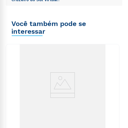
totam rem aperiam, eaque ipsa quae ab illo inventore
consequuntur magni dolores eos qui ratione
veritatis et quasi architecto beatae vitae dicta sunt
voluptatem sequi nesciunt.
Sed ut perspiciatis unde omnis iste natus error sit
explicabo. Nemo enim ipsam voluptatem quia
voluptatem accusantium doloremque laudantium,
voluptas sit aspernatur aut odit aut fugit, sed quia
Você também pode se
totam rem aperiam, eaque ipsa quae ab illo inventore
consequuntur magni dolores eos qui ratione
veritatis et quasi architecto beatae vitae dicta sunt
interessar
voluptatem sequi nesciunt.
explicabo. Nemo enim ipsam voluptatem quia
voluptas sit aspernatur aut odit aut fugit, sed quia
consequuntur magni dolores eos qui ratione
voluptatem sequi nesciunt.