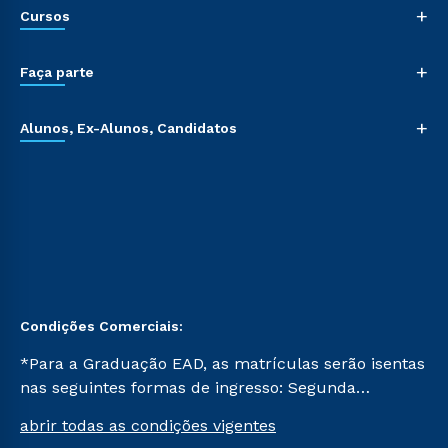
+
Cursos
+
Faça parte
+
Alunos, Ex-Alunos, Candidatos
Condições Comerciais:
*Para a Graduação EAD, as matrículas serão isentas
nas seguintes formas de ingresso: Segunda
Graduação, Segunda Graduação 2.0 e Transferência.
abrir todas as condições vigentes
Já para as demais, a taxa de matrícula será de R$