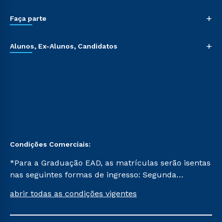
+
Faça parte
+
Alunos, Ex-Alunos, Candidatos
Condições Comerciais:
*Para a Graduação EAD, as matrículas serão isentas
nas seguintes formas de ingresso: Segunda
Graduação, Segunda Graduação 2.0 e Transferência.
abrir todas as condições vigentes
Já para as demais, a taxa de matrícula será de R$
49. *Para a Pós-graduação EAD, as ofertas