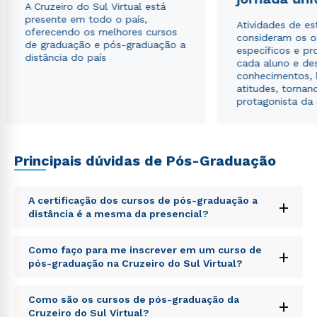
A Cruzeiro do Sul Virtual está
autorizo que meus dados sejam utilizados para o
presente em todo o país,
envio de conteúdos da Cruzeiro do Sul.
Atividades de e
oferecendo os melhores cursos
consideram os o
de graduação e pós-graduação a
específicos e pro
distância do país
cada aluno e de
conhecimentos, 
atitudes, tornan
protagonista da
Principais dúvidas de Pós-Graduação
A certificação dos cursos de pós-graduação a
+
distância é a mesma da presencial?
Sed ut perspiciatis unde omnis iste natus error sit
Como faço para me inscrever em um curso de
+
voluptatem accusantium doloremque laudantium,
pós-graduação na Cruzeiro do Sul Virtual?
totam rem aperiam, eaque ipsa quae ab illo inventore
veritatis et quasi architecto beatae vitae dicta sunt
Sed ut perspiciatis unde omnis iste natus error sit
explicabo. Nemo enim ipsam voluptatem quia
Como são os cursos de pós-graduação da
+
voluptatem accusantium doloremque laudantium,
voluptas sit aspernatur aut odit aut fugit, sed quia
Cruzeiro do Sul Virtual?