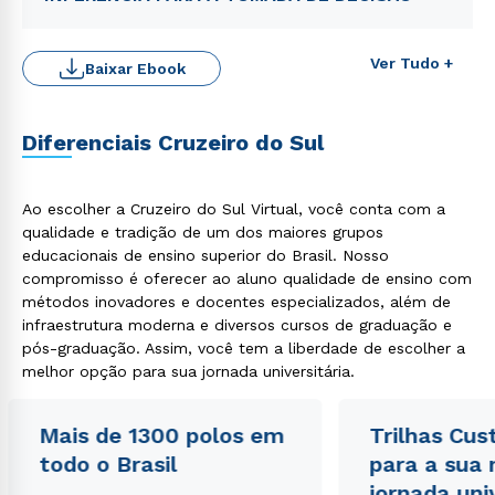
Ver Tudo +
Baixar Ebook
Diferenciais Cruzeiro do Sul
Ao escolher a Cruzeiro do Sul Virtual, você conta com a
qualidade e tradição de um dos maiores grupos
educacionais de ensino superior do Brasil. Nosso
Rápido e fácil
compromisso é oferecer ao aluno qualidade de ensino com
WhatsApp
métodos inovadores e docentes especializados, além de
ou
infraestrutura moderna e diversos cursos de graduação e
pós-graduação. Assim, você tem a liberdade de escolher a
melhor opção para sua jornada universitária.
Mais de 1300 polos em
Trilhas Cus
todo o Brasil
para a sua
Estou de acordo com a
Política de Privacidade.
e
jornada uni