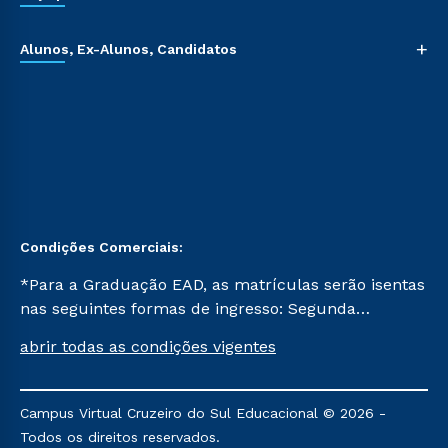
+
Alunos, Ex-Alunos, Candidatos
Condições Comerciais:
*Para a Graduação EAD, as matrículas serão isentas
nas seguintes formas de ingresso: Segunda
Graduação, Segunda Graduação 2.0 e Transferência.
abrir todas as condições vigentes
Já para as demais, a taxa de matrícula será de R$
49. *Para a Pós-graduação EAD, as ofertas
mencionadas são referentes aos cursos: Ensino
Campus Virtual Cruzeiro do Sul Educacional © 2026 -
Religioso, Geografia para a Docência e Metodologia
Todos os direitos reservados.