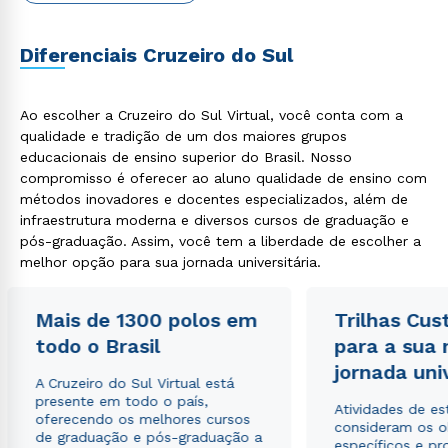
Diferenciais Cruzeiro do Sul
Ao escolher a Cruzeiro do Sul Virtual, você conta com a
qualidade e tradição de um dos maiores grupos
educacionais de ensino superior do Brasil. Nosso
compromisso é oferecer ao aluno qualidade de ensino com
métodos inovadores e docentes especializados, além de
Rápido e fácil
infraestrutura moderna e diversos cursos de graduação e
WhatsApp
pós-graduação. Assim, você tem a liberdade de escolher a
melhor opção para sua jornada universitária.
ou
Mais de 1300 polos em
Trilhas Cus
todo o Brasil
para a sua
jornada uni
A Cruzeiro do Sul Virtual está
presente em todo o país,
Atividades de e
Estou de acordo com a
Política de Privacidade.
e
oferecendo os melhores cursos
consideram os o
autorizo que meus dados sejam utilizados para o
de graduação e pós-graduação a
específicos e pro