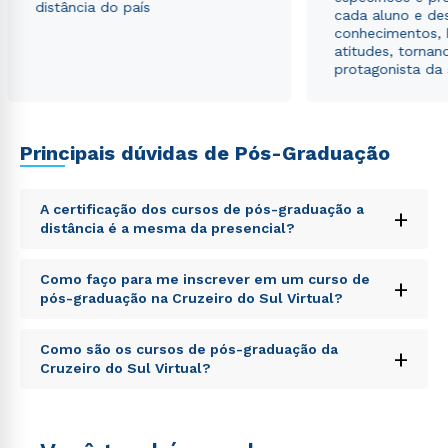
envio de conteúdos da Cruzeiro do Sul.
distância do país
cada aluno e de
conhecimentos, 
atitudes, tornan
protagonista da
Principais dúvidas de Pós-Graduação
A certificação dos cursos de pós-graduação a
+
distância é a mesma da presencial?
Sed ut perspiciatis unde omnis iste natus error sit
Como faço para me inscrever em um curso de
+
voluptatem accusantium doloremque laudantium,
pós-graduação na Cruzeiro do Sul Virtual?
totam rem aperiam, eaque ipsa quae ab illo inventore
veritatis et quasi architecto beatae vitae dicta sunt
Sed ut perspiciatis unde omnis iste natus error sit
explicabo. Nemo enim ipsam voluptatem quia
Como são os cursos de pós-graduação da
+
voluptatem accusantium doloremque laudantium,
voluptas sit aspernatur aut odit aut fugit, sed quia
Cruzeiro do Sul Virtual?
totam rem aperiam, eaque ipsa quae ab illo inventore
consequuntur magni dolores eos qui ratione
veritatis et quasi architecto beatae vitae dicta sunt
voluptatem sequi nesciunt.
Sed ut perspiciatis unde omnis iste natus error sit
explicabo. Nemo enim ipsam voluptatem quia
voluptatem accusantium doloremque laudantium,
voluptas sit aspernatur aut odit aut fugit, sed quia