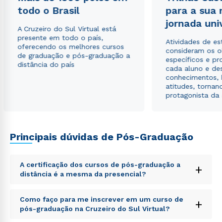
Estou de acordo com a
Política de Privacidade.
e
todo o Brasil
para a sua
autorizo que meus dados sejam utilizados para o
jornada uni
envio de conteúdos da Cruzeiro do Sul.
A Cruzeiro do Sul Virtual está
presente em todo o país,
Atividades de e
oferecendo os melhores cursos
consideram os o
de graduação e pós-graduação a
específicos e pro
distância do país
cada aluno e de
conhecimentos, 
atitudes, tornan
protagonista da
Principais dúvidas de Pós-Graduação
A certificação dos cursos de pós-graduação a
+
distância é a mesma da presencial?
Sed ut perspiciatis unde omnis iste natus error sit
Como faço para me inscrever em um curso de
+
voluptatem accusantium doloremque laudantium,
pós-graduação na Cruzeiro do Sul Virtual?
totam rem aperiam, eaque ipsa quae ab illo inventore