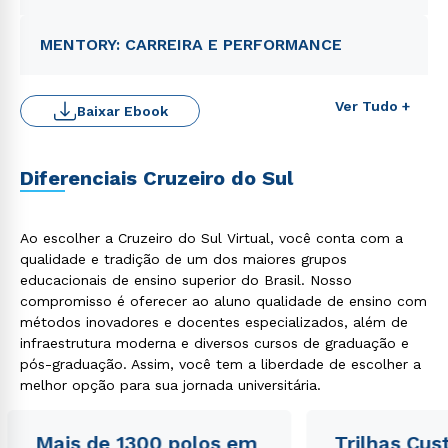
MENTORY: CARREIRA E PERFORMANCE
Ver Tudo +
Baixar Ebook
Diferenciais Cruzeiro do Sul
Ao escolher a Cruzeiro do Sul Virtual, você conta com a
qualidade e tradição de um dos maiores grupos
Rápido e fácil
WhatsApp
educacionais de ensino superior do Brasil. Nosso
compromisso é oferecer ao aluno qualidade de ensino com
ou
métodos inovadores e docentes especializados, além de
infraestrutura moderna e diversos cursos de graduação e
pós-graduação. Assim, você tem a liberdade de escolher a
melhor opção para sua jornada universitária.
Mais de 1300 polos em
Trilhas Cus