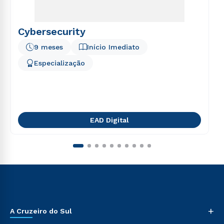
Cybersecurity
9 meses
Início Imediato
Especialização
EAD Digital
+
A Cruzeiro do Sul