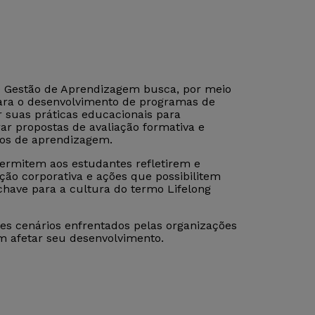
 Gestão de Aprendizagem busca, por meio
 para o desenvolvimento de programas de
r suas práticas educacionais para
orar propostas de avaliação formativa e
ços de aprendizagem.
permitem aos estudantes refletirem e
o corporativa e ações que possibilitem
have para a cultura do termo Lifelong
tes cenários enfrentados pelas organizações
em afetar seu desenvolvimento.