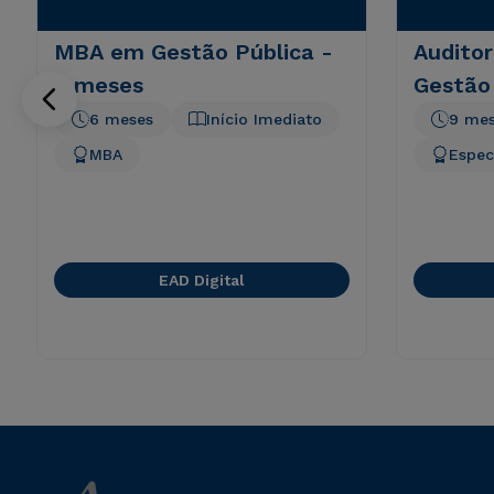
MBA em Gestão Pública -
Auditor
6 meses
Gestão
6 meses
Início Imediato
9 me
MBA
Espec
EAD Digital