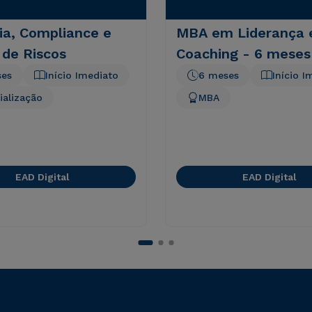
ia, Compliance e
MBA em Liderança 
 de Riscos
Coaching - 6 meses
ses
Início Imediato
6 meses
Início I
ialização
MBA
EAD Digital
EAD Digital