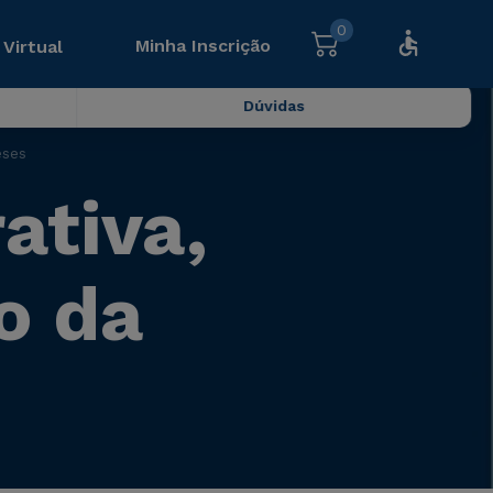
0
Minha Inscrição
 Virtual
Dúvidas
eses
ativa,
o da