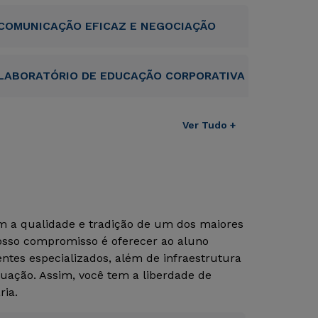
COMUNICAÇÃO EFICAZ E NEGOCIAÇÃO
LABORATÓRIO DE EDUCAÇÃO CORPORATIVA
Ver Tudo +
Rápido e fácil
Rápido e fácil
WhatsApp
WhatsApp
ou
ou
om a qualidade e tradição de um dos maiores
Nosso compromisso é oferecer ao aluno
tes especializados, além de infraestrutura
uação. Assim, você tem a liberdade de
ria.
Estou de acordo com a
Estou de acordo com a
Política de Privacidade.
Política de Privacidade.
e
e
autorizo que meus dados sejam utilizados para o
autorizo que meus dados sejam utilizados para o