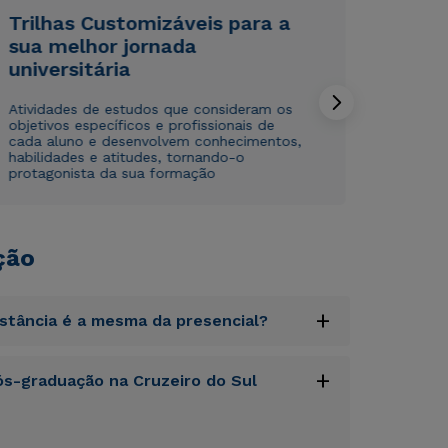
envio de conteúdos da Cruzeiro do Sul.
envio de conteúdos da Cruzeiro do Sul.
Trilhas Customizáveis para a
sua melhor jornada
universitária
Atividades de estudos que consideram os
objetivos específicos e profissionais de
cada aluno e desenvolvem conhecimentos,
habilidades e atitudes, tornando-o
protagonista da sua formação
ção
+
istância é a mesma da presencial?
uptatem accusantium doloremque laudantium,
+
s-graduação na Cruzeiro do Sul
tatis et quasi architecto beatae vitae dicta
s sit aspernatur aut odit aut fugit, sed quia
sequi nesciunt.