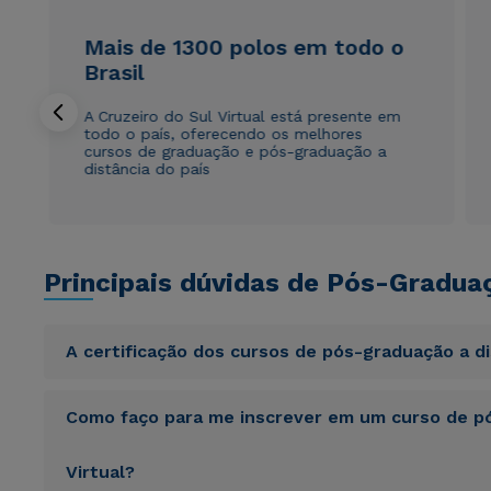
Mais de 1300 polos em todo o
Brasil
A Cruzeiro do Sul Virtual está presente em
todo o país, oferecendo os melhores
cursos de graduação e pós-graduação a
distância do país
Principais dúvidas de Pós-Gradua
A certificação dos cursos de pós-graduação a d
Sed ut perspiciatis unde omnis iste natus error sit vol
Como faço para me inscrever em um curso de pó
totam rem aperiam, eaque ipsa quae ab illo inventore veri
sunt explicabo. Nemo enim ipsam voluptatem quia volupta
consequuntur magni dolores eos qui ratione voluptatem 
Virtual?