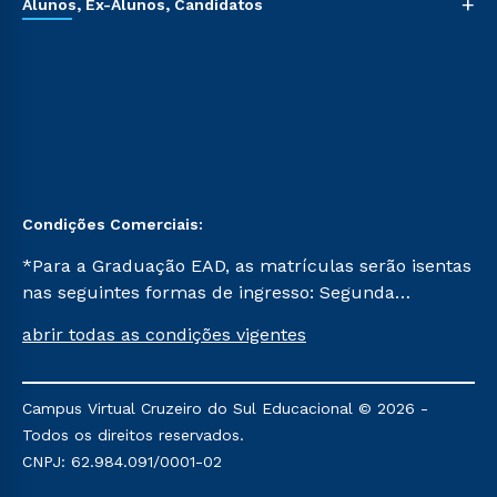
+
Alunos, Ex-Alunos, Candidatos
Condições Comerciais:
*Para a Graduação EAD, as matrículas serão isentas
nas seguintes formas de ingresso: Segunda
Graduação, Segunda Graduação 2.0 e Transferência.
abrir todas as condições vigentes
Já para as demais, a taxa de matrícula será de R$
49. *Para a Pós-graduação EAD, as ofertas
mencionadas são referentes aos cursos: Ensino
Campus Virtual Cruzeiro do Sul Educacional © 2026 -
Religioso, Geografia para a Docência e Metodologia
Todos os direitos reservados.
do Ensino de História: Questões Atuais.
CNPJ: 62.984.091/0001-02