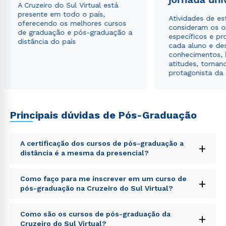
A Cruzeiro do Sul Virtual está
presente em todo o país,
Atividades de e
oferecendo os melhores cursos
consideram os o
de graduação e pós-graduação a
específicos e pro
distância do país
cada aluno e de
conhecimentos, 
atitudes, tornan
protagonista da
Principais dúvidas de Pós-Graduação
A certificação dos cursos de pós-graduação a
+
distância é a mesma da presencial?
Sed ut perspiciatis unde omnis iste natus error sit
Como faço para me inscrever em um curso de
+
voluptatem accusantium doloremque laudantium,
pós-graduação na Cruzeiro do Sul Virtual?
totam rem aperiam, eaque ipsa quae ab illo inventore
veritatis et quasi architecto beatae vitae dicta sunt
Sed ut perspiciatis unde omnis iste natus error sit
explicabo. Nemo enim ipsam voluptatem quia
Como são os cursos de pós-graduação da
+
voluptatem accusantium doloremque laudantium,
voluptas sit aspernatur aut odit aut fugit, sed quia
Cruzeiro do Sul Virtual?