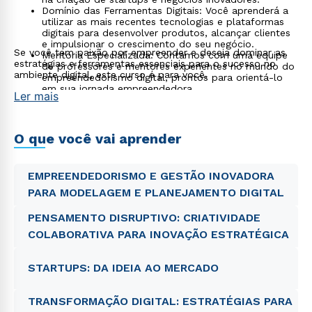
Domínio das Ferramentas Digitais: Você aprenderá a
utilizar as mais recentes tecnologias e plataformas
digitais para desenvolver produtos, alcançar clientes
e impulsionar o crescimento do seu negócio.
Se você tem paixão por empreender e deseja dominar as
Mentoria Especializada: Contamos com uma equipe
estratégias e ferramentas essenciais para o sucesso no
de professores e mentores experientes no mundo do
ambiente digital, este curso é para você.
empreendedorismo digital, prontos para orientá-lo
em sua jornada empreendedora.
Ler mais
Networking e Colaboração: Você terá a oportunidade
de conectar-se com outros empreendedores e
profissionais do setor, construindo relacionamentos
valiosos e colaborações potenciais.
O que você vai aprender
EMPREENDEDORISMO E GESTÃO INOVADORA
PARA MODELAGEM E PLANEJAMENTO DIGITAL
PENSAMENTO DISRUPTIVO: CRIATIVIDADE
COLABORATIVA PARA INOVAÇÃO ESTRATÉGICA
STARTUPS: DA IDEIA AO MERCADO
Rápido e fácil
TRANSFORMAÇÃO DIGITAL: ESTRATÉGIAS PARA
WhatsApp