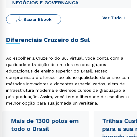
NEGÓCIOS E GOVERNANÇA
ou
Ver Tudo +
Baixar Ebook
Diferenciais Cruzeiro do Sul
Estou de acordo com a
Política de Privacidade.
e
autorizo que meus dados sejam utilizados para o
Ao escolher a Cruzeiro do Sul Virtual, você conta com a
envio de conteúdos da Cruzeiro do Sul.
qualidade e tradição de um dos maiores grupos
educacionais de ensino superior do Brasil. Nosso
compromisso é oferecer ao aluno qualidade de ensino com
métodos inovadores e docentes especializados, além de
infraestrutura moderna e diversos cursos de graduação e
pós-graduação. Assim, você tem a liberdade de escolher a
melhor opção para sua jornada universitária.
Mais de 1300 polos em
Trilhas Cus
todo o Brasil
para a sua
jornada uni