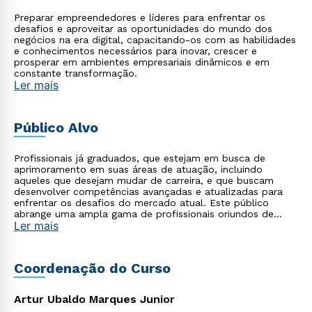
Preparar empreendedores e líderes para enfrentar os
desafios e aproveitar as oportunidades do mundo dos
negócios na era digital, capacitando-os com as habilidades
e conhecimentos necessários para inovar, crescer e
prosperar em ambientes empresariais dinâmicos e em
constante transformação.
Ler mais
Público Alvo
Profissionais já graduados, que estejam em busca de
aprimoramento em suas áreas de atuação, incluindo
aqueles que desejam mudar de carreira, e que buscam
desenvolver competências avançadas e atualizadas para
enfrentar os desafios do mercado atual. Este público
abrange uma ampla gama de profissionais oriundos de
Ler mais
diversas áreas, como tecnologia, saúde, empresarial,
startups, agronegócio, indústria, entre outros, que
reconhecem a importância de se apropriar do poder da
tecnologia moderna aliada à gestão para impulsionar suas
Coordenação do Curso
carreiras e alcançar o sucesso profissional.
Artur Ubaldo Marques Junior