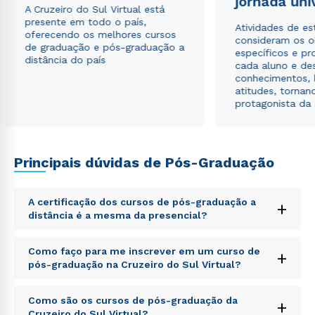
jornada uni
autorizo que meus dados sejam utilizados para o
A Cruzeiro do Sul Virtual está
envio de conteúdos da Cruzeiro do Sul.
presente em todo o país,
Atividades de e
oferecendo os melhores cursos
consideram os o
de graduação e pós-graduação a
específicos e pro
distância do país
cada aluno e de
conhecimentos, 
atitudes, tornan
protagonista da
Principais dúvidas de Pós-Graduação
A certificação dos cursos de pós-graduação a
+
distância é a mesma da presencial?
Sed ut perspiciatis unde omnis iste natus error sit
Como faço para me inscrever em um curso de
+
voluptatem accusantium doloremque laudantium,
pós-graduação na Cruzeiro do Sul Virtual?
totam rem aperiam, eaque ipsa quae ab illo inventore
veritatis et quasi architecto beatae vitae dicta sunt
Sed ut perspiciatis unde omnis iste natus error sit
explicabo. Nemo enim ipsam voluptatem quia
Como são os cursos de pós-graduação da
+
voluptatem accusantium doloremque laudantium,
voluptas sit aspernatur aut odit aut fugit, sed quia
Cruzeiro do Sul Virtual?