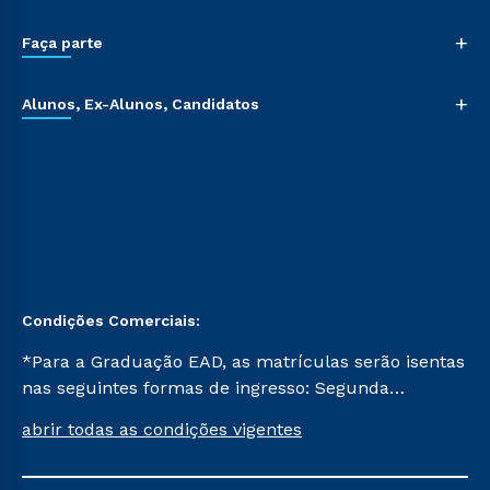
+
Faça parte
+
Alunos, Ex-Alunos, Candidatos
Condições Comerciais:
*Para a Graduação EAD, as matrículas serão isentas
nas seguintes formas de ingresso: Segunda
Graduação, Segunda Graduação 2.0 e Transferência.
abrir todas as condições vigentes
Já para as demais, a taxa de matrícula será de R$
49. *Para a Pós-graduação EAD, as ofertas