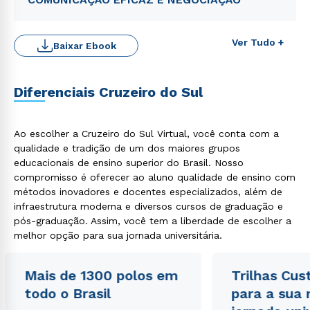
Ver Tudo +
Baixar Ebook
Diferenciais Cruzeiro do Sul
Ao escolher a Cruzeiro do Sul Virtual, você conta com a
qualidade e tradição de um dos maiores grupos
educacionais de ensino superior do Brasil. Nosso
Rápido e fácil
WhatsApp
compromisso é oferecer ao aluno qualidade de ensino com
métodos inovadores e docentes especializados, além de
ou
infraestrutura moderna e diversos cursos de graduação e
pós-graduação. Assim, você tem a liberdade de escolher a
melhor opção para sua jornada universitária.
Mais de 1300 polos em
Trilhas Cus
todo o Brasil
para a sua
Estou de acordo com a
Política de Privacidade.
e