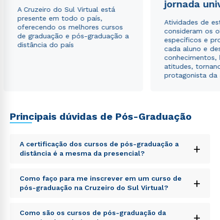
jornada uni
A Cruzeiro do Sul Virtual está
presente em todo o país,
Estou de acordo com a
Política de Privacidade.
e
Atividades de e
oferecendo os melhores cursos
autorizo que meus dados sejam utilizados para o
consideram os o
de graduação e pós-graduação a
envio de conteúdos da Cruzeiro do Sul.
específicos e pro
distância do país
cada aluno e de
conhecimentos, 
atitudes, tornan
protagonista da
Principais dúvidas de Pós-Graduação
A certificação dos cursos de pós-graduação a
+
distância é a mesma da presencial?
Sed ut perspiciatis unde omnis iste natus error sit
Como faço para me inscrever em um curso de
+
voluptatem accusantium doloremque laudantium,
pós-graduação na Cruzeiro do Sul Virtual?
totam rem aperiam, eaque ipsa quae ab illo inventore
veritatis et quasi architecto beatae vitae dicta sunt
Sed ut perspiciatis unde omnis iste natus error sit
explicabo. Nemo enim ipsam voluptatem quia
Como são os cursos de pós-graduação da
+
voluptatem accusantium doloremque laudantium,